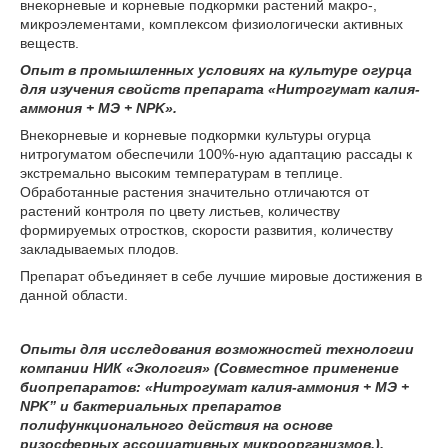
внекорневые и корневые подкормки растений макро-,
микроэлементами, комплексом физиологически активных
веществ.
Опыт в промышленных условиях на культуре огурца
для изучения свойств препарата «Нитрогумат калия-
аммония + МЭ + NPK».
Внекорневые и корневые подкормки культуры огурца
нитрогуматом обеспечили 100%-ную адаптацию рассады к
экстремально высоким температурам в теплице.
Обработанные растения значительно отличаются от
растений контроля по цвету листьев, количеству
формируемых отростков, скорости развития, количеству
закладываемых плодов.
Препарат объединяет в себе лучшие мировые достижения в
данной области.
Опыты для исследования возможностей технологии
компании НИК «Экология» (Совместное применение
биопрепаратов: «Нитрогумат калия-аммония + МЭ +
NPK” и бактериальных препаратов
полифункционального действия на основе
ризосферных ассоциативных микроорганизмов.).