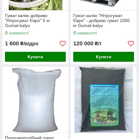
Гумат калію добриво
Гумат калію "Нітрогумат
"Нітрогумат Євро" 5 кг
Євро" - добриво гумат 1000
Gumat-kalyu
кг Gumat-kalyu
В наявності
В наявності
1 600
120 000
₴/відро
₴/т
Купити
Купити
Порошкоподібний гумат