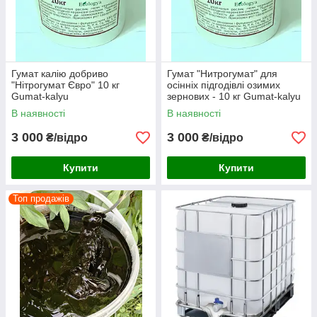
Гумат калію добриво
Гумат "Нитрогумат" для
"Нітрогумат Євро" 10 кг
осінніх підгодівлі озимих
Gumat-kalyu
зернових - 10 кг Gumat-kalyu
В наявності
В наявності
3 000
3 000
₴/відро
₴/відро
Купити
Купити
Топ продажів