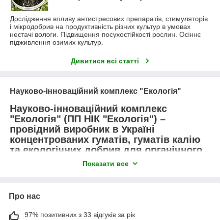
Дослідження впливу антистресових препаратів, стимуляторів
і мікродобрив на продуктивність різних культур в умовах
нестачі вологи. Підвищення посухостійкості рослин. Осіннє
підживлення озимих культур.
Дивитися всі статті
Науково-інноваційний комплекс "Екологія"
Науково-інноваційний комплекс
"Екологія" (ПП НІК "Екологія") –
провідний виробник в Україні
концентрованих гуматів, гуматів калію
та екологічних добрив для органічного
виробництва.
Показати все
Гумат калію "Нітрогумат "Євро"
Про нас
Науково-інноваційний комплекс «Екологія» є розробником та
97% позитивних з 33 відгуків за рік
єдиним в Україні виробником гумату калію "Нітрогумат