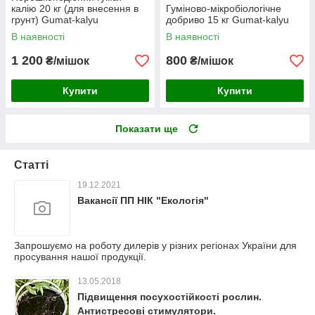
калію 20 кг (для внесення в
Гуміново-мікробіологічне
грунт) Gumat-kalyu
добриво 15 кг Gumat-kalyu
В наявності
В наявності
1 200
800
₴/мішок
₴/мішок
Купити
Купити
Показати ще
Статті
19.12.2021
Вакансії ПП НІК "Екологія"
Запрошуємо на роботу дилерів у різних регіонах України для
просування нашої продукції.
13.05.2018
Підвищення посухостійкості рослин.
Антистресові стимулятори.