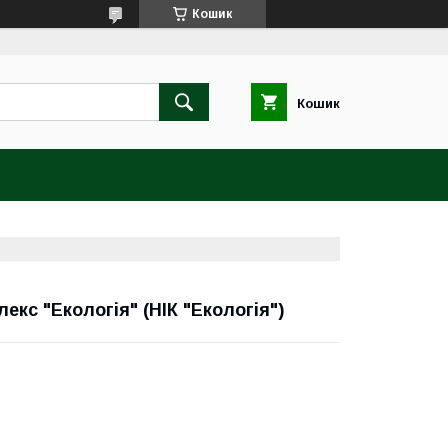
Кошик
Кошик
кс "Екологія" (НІК "Екологія")