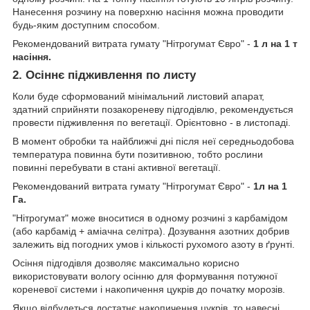
Нанесення розчину на поверхню насіння можна проводити
будь-яким доступним способом.
Рекомендований витрата гумату "Нітрогумат Євро" -
1 л на 1 т
насіння.
2. Осіннє підживлення по листу
Коли буде сформований мінімальний листовий апарат,
здатний сприйняти позакореневу підгодівлю, рекомендується
провести підживлення по вегетації. Орієнтовно - в листопаді.
В момент обробки та найближчі дні після неї середньодобова
температура повинна бути позитивною, тобто рослини
повинні перебувати в стані активної вегетації.
Рекомендований витрата гумату "Нітрогумат Євро" -
1л на 1
Га.
"Нітрогумат" може вноситися в одному розчині з карбамідом
(або карбамід + аміачна селітра). Дозування азотних добрив
залежить від погодних умов і кількості рухомого азоту в ґрунті.
Осіння підгодівля дозволяє максимально корисно
використовувати вологу осінню для формування потужної
кореневої системи і накопичення цукрів до початку морозів.
Якщо відбудеться достатнє накопичення цукрів, то навесні