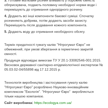
3.
Готовий матковий розчин вливають у порожню ємність
обприскувача, подають половину необхідної норми води і
перемішують до отримання однорідного розчину.
4.
Додають всі інші компоненти бакової суміші. Спочатку
розчиняють добрива, потім додають засоби захисту.
Перемішують після додавання кожного компонента.
5.
Додають воду до отримання необхідного обсягу.
Термін придатності гумату калію "Нітрогумат Євро" не
обмежений, при умові зберігання в герметично закритій
ємності.
Продукція відповідає вимогам ТУ У 20.1-33082546-001:2015.
Висновок державної санітарно-епідеміологічної експертизи №
05.03.02-04/55898 від 17.12.2015 р.
Технологія виробництва і застосування гумату калію
"Нітрогумат Євро" розроблено Науково-інноваційним
комплексом "Екологія". "Нітрогумат Євро" виробляється
тільки нашою компанією.
Сайт виробника:
https://ecologya.com.ua/