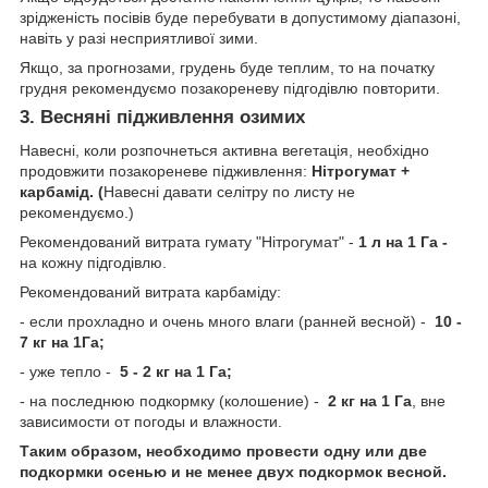
зрідженість посівів буде перебувати в допустимому діапазоні,
навіть у разі несприятливої зими.
Якщо, за прогнозами, грудень буде теплим, то на початку
грудня рекомендуємо позакореневу підгодівлю повторити.
3. Весняні підживлення озимих
Навесні, коли розпочнеться активна вегетація, необхідно
продовжити позакореневе підживлення:
Нітрогумат +
карбамід. (
Навесні давати селітру по листу не
рекомендуємо.)
Рекомендований витрата гумату "Нітрогумат" -
1 л на 1 Га -
на кожну підгодівлю.
Рекомендований витрата карбаміду:
- если прохладно и очень много влаги (ранней весной) -
10 -
7 кг на 1Га;
- уже тепло -
5 - 2 кг на 1 Га;
- на последнюю подкормку (колошение) -
2 кг на 1 Га
, вне
зависимости от погоды и влажности.
Таким образом, необходимо провести одну или две
подкормки осенью и не менее двух подкормок весной.