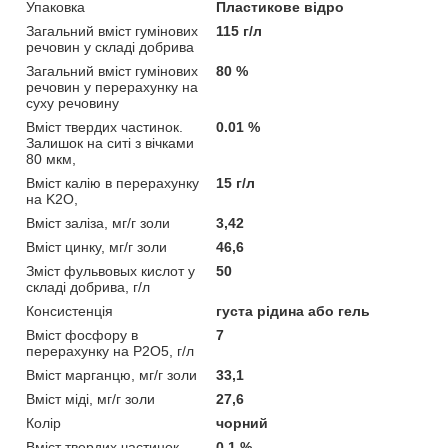
Упаковка
Пластикове відро
Загальний вміст гумінових
115 г/л
речовин у складі добрива
Загальний вміст гумінових
80 %
речовин у перерахунку на
суху речовину
Вміст твердих частинок.
0.01 %
Залишок на ситі з вічками
80 мкм,
Вміст калію в перерахунку
15 г/л
на K2O,
Вміст заліза, мг/г золи
3,42
Вміст цинку, мг/г золи
46,6
Зміст фульвовых кислот у
50
складі добрива, г/л
Консистенція
густа рідина або гель
Вміст фосфору в
7
перерахунку на P2O5, г/л
Вміст марганцю, мг/г золи
33,1
Вміст міді, мг/г золи
27,6
Колір
чорний
Вміст твердих частинок.
0.1 %