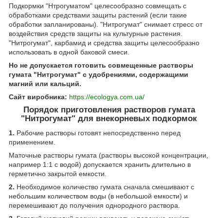
Подкормки "Нтрогуматом" целесообразно совмещать с
обработками средствами защиты растений (если такие
обработки запланированы). "Нитрогумат" снимает стресс от
воздействия средств защиты на культурные растения.
"Нитрогумат", карбамид и средства защиты целесообразно
использовать в одной баковой смеси.
Но не допускается готовить совмещенные растворы
гумата "Нитрогумат" с удобрениями, содержащими
магний или кальций.
Сайт виробника:
https://ecologya.com.ua/
Порядок приготовления растворов гумата
"Нитрогумат" для внекорневых подкормок
1.
Рабочие растворы готовят непосредственно перед
применением.
Маточные растворы гумата (растворы высокой концентрации,
например 1:1 с водой) допускается хранить длительно в
герметично закрытой емкости.
2.
Необходимое количество гумата сначала смешивают с
небольшим количеством воды (в небольшой емкости) и
перемешивают до получения однородного раствора.