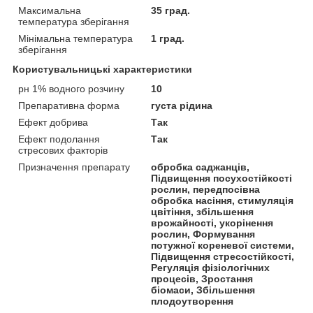
Максимальна
35 град.
температура зберігання
Мінімальна температура
1 град.
зберігання
Користувальницькі характеристики
рн 1% водного розчину
10
Препаративна форма
густа рідина
Ефект добрива
Так
Ефект подолання
Так
стресових факторів
Призначення препарату
обробка саджанців,
Підвищення посухостійкості
рослин, передпосівна
обробка насіння, стимуляція
цвітіння, збільшення
врожайності, укорінення
рослин, Формування
потужної кореневої системи,
Підвищення стресостійкості,
Регуляція фізіологічних
процесів, Зростання
біомаси, Збільшення
плодоутворення