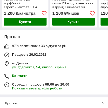
торф'яний
калію 20 кг (для внесення
торф
євроконцентрат 10 кг
в грунт) Gumat-kalyu
євро
Gumat-kalyu
Guma
1 200
1 200
120
₴/каністра
₴/мішок
Купити
Купити
Про нас
97% позитивних з 33 відгуків за рік
Працює з 26.02.2011
м. Дніпро
ул. Ударников, 54, Дніпро, Україна
Контакти
Сьогодні працює з 08:00 до 20:00
Показати весь графік роботи
Про нас