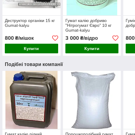
Деструктор органіки 15 кг
Гумат калію добриво
Гумі
Gumat-kalyu
"Нітрогумат Євро" 10 кг
добр
Gumat-kalyu
800
3 000
800
₴/мішок
₴/відро
Купити
Купити
Подібні товари компанії
Гумат калію рідкий
Порошкоподібний гумат
Гума