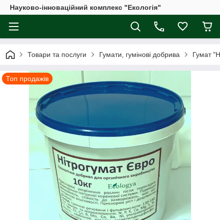
Науково-інноваційний комплекс "Екологія"
Товари та послуги
Гумати, гумінові добрива
Гумат "Н
Топ продажів