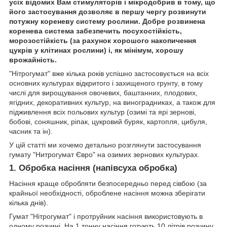
усіх відомих Вам стимуляторів і мікродобрив в тому, що
його застосування дозволяє в першу чергу розвинути
потужну кореневу систему рослини. Добре розвинена
коренева система забезпечить посухостійкість,
морозостійкість (за рахунок хорошого накопичення
цукрів у клітинах рослини) і, як мінімум, хорошу
врожайність.
"Нітрогумат" вже кілька років успішно застосовується на всіх
основних культурах відкритого і захищеного грунту, в тому
числі для вирощування овочевих, баштанних, плодових,
ягідних, декоративних культур, на виноградниках, а також для
підживлення всіх польових культур (озимі та ярі зернові,
бобові, соняшник, ріпак, цукровий буряк, картопля, цибуля,
часник та ін).
У цій статті ми хочемо детально розглянути застосування
гумату "Нитрогумат Євро" на озимих зернових культурах.
1. Обробка насіння (напівсуха обробка)
Насіння краще обробляти безпосередньо перед сівбою (за
крайньої необхідності, оброблене насіння можна зберігати
кілька днів).
Гумат "Нітрогумат" і протруйник насіння використовують в
одному розчині. На 1 тонну насіння готують 10 літрів розчину.