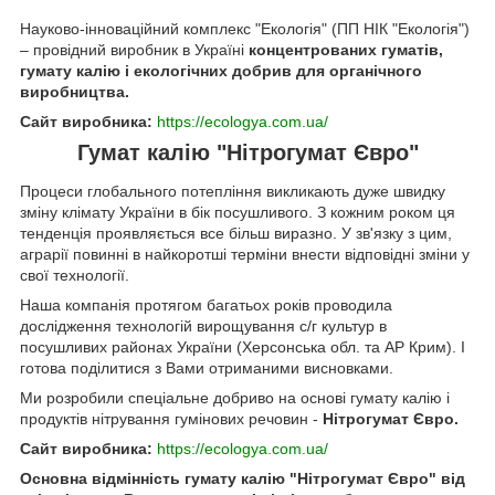
Науково-інноваційний комплекс "Екологія" (ПП НІК "Екологія")
– провідний виробник в Україні
концентрованих гуматів,
гумату калію і екологічних добрив для органічного
виробництва.
Сайт виробника:
https://ecologya.com.ua/
Гумат калію "Нітрогумат Євро"
Процеси глобального потепління викликають дуже швидку
зміну клімату України в бік посушливого. З кожним роком ця
тенденція проявляється все більш виразно. У зв'язку з цим,
аграрії повинні в найкоротші терміни внести відповідні зміни у
свої технології.
Наша компанія протягом багатьох років проводила
дослідження технологій вирощування с/г культур в
посушливих районах України (Херсонська обл. та АР Крим). І
готова поділитися з Вами отриманими висновками.
Ми розробили спеціальне добриво на основі гумату калію і
продуктів нітрування гумінових речовин -
Нітрогумат Євро.
Сайт виробника:
https://ecologya.com.ua/
Основна відмінність гумату калію "Нітрогумат Євро" від