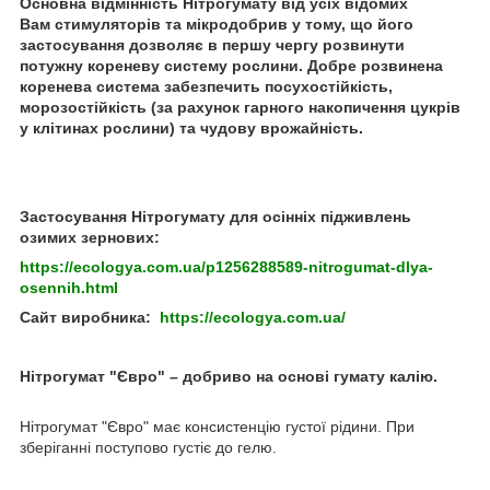
Основна відмінність Нітрогумату від усіх відомих
Вам стимуляторів та мікродобрив у тому, що його
застосування дозволяє в першу чергу розвинути
потужну кореневу систему рослини. Добре розвинена
коренева система забезпечить посухостійкість,
морозостійкість (за рахунок гарного накопичення цукрів
у клітинах рослини) та чудову врожайність.
Застосування Нітрогумату для осінніх підживлень
озимих зернових:
https://ecologya.com.ua/p1256288589-nitrogumat-dlya-
osennih.html
Сайт виробника:
https://ecologya.com.ua/
Нітрогумат "Євро" – добриво на основі гумату калію.
Нітрогумат "Євро" має консистенцію густої рідини. При
зберіганні поступово густіє до гелю.