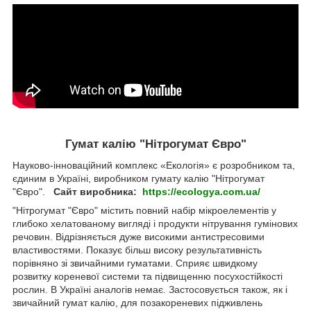
Гумат калію "Нітрогумат Євро"
Науково-інноваційний комплекс «Екологія» є розробником та,
єдиним в Україні, виробником гумату калію "Нітрогумат
"Євро".
Сайт виробника:
https://ecologya.com.ua/
"Нітрогумат "Євро" містить повний набір мікроелементів у
глибоко хелатованому вигляді і продукти нітрування гумінових
речовин. Відрізняється дуже високими антистресовими
властивостями. Показує більш високу результативність
порівняно зі звичайними гуматами. Сприяє швидкому
розвитку кореневої системи та підвищенню посухостійкості
рослин. В Україні аналогів немає. Застосовується також, як і
звичайний гумат калію, для позакореневих підживлень