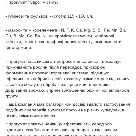
Нітрогумат "Євро" містить:
- гумінові та фульвові кислоти: 115 - 150 г/л,
- макро- та мікроелементи: N, P, K, Ca, Mg, S, Si, Fe, Mn, Zn,
Cu, B, Mo, Co, Ba, Ni, ультрамікроелементи, карбонові
кислоти, оксиетілідендифосфонову кислоту, амінокислоти,
фітогормони.
Нітрогумат має високі антистресові властивості, покращує
приживаність рослин після пересадки, прискорює
формування потужної кореневої системи, підвищує
ефективність добрив і засобів захисту, знімає стрес від впливу
засобів захисту на оброблювані рослини, прискорює
дозрівання врожаю, сприяє збільшенню біохімічної активності
грунту.
Наша компанія має багаторічний досвід вдалого застосування
подібних препаратів в умовах посухи на різних культурах, в
різних кліматичних зонах.
Нітрогумат показує найвищу ефективність, серед усіх
відомих в Україні антистресових препаратів, включаючи
імпортні, у плані надання рослинам стійкості до нестачі