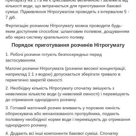
препарату на 1 Га не є фіксованою величиною і залежить від
кількості води, що витрачається для приготування бакової
суміші. Підживлення Нітрогуматом проводять з інтервалом 5 -
7 діб.
Фертигацію розчином Нітрогумату можна проводити будь-
яким доступним способом: шланговим поливом, дощуванням
або через систему крапельного поливу.
Порядок приготування розчинів Нітрогумату
1. Робочі розчини готують безпосередньо перед
застосуванням.
Маточні розчини Нітрогумата (розчини високої концентрації,
наприклад 1:1 з водою) допускається зберігати тривало в
герметично закритій ємності.
2. Необхідну кількість Нітрогумату спочатку змішують з
невеликою кількістю води (у невеликій ємності) і перемішують
до отримання однорідного розчину.
3. Готовий маточний розчин вливають у порожню ємність
обприскувача або механізованого протруйника, подають
половину необхідної норми води і перемішують до отримання
однорідного розчину.
4. Додають всі інші компоненти бакової суміші. Спочатку