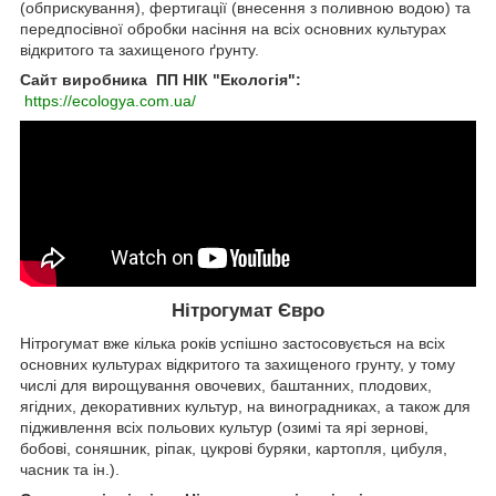
(обприскування), фертигації (внесення з поливною водою) та
передпосівної обробки насіння на всіх основних культурах
відкритого та захищеного ґрунту.
Сайт виробника ПП НІК "Екологія":
https://ecologya.com.ua/
Нітрогумат Євро
Нітрогумат вже кілька років успішно застосовується на всіх
основних культурах відкритого та захищеного грунту, у тому
числі для вирощування овочевих, баштанних, плодових,
ягідних, декоративних культур, на виноградниках, а також для
підживлення всіх польових культур (озимі та ярі зернові,
бобові, соняшник, ріпак, цукрові буряки, картопля, цибуля,
часник та ін.).