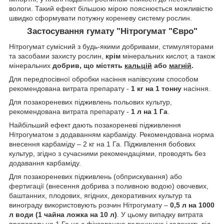
вологи. Такий ефект більшою мірою пояснюється можливістю
швидко сформувати потужну кореневу систему рослин.
Застосування гумату "Нітрогумат "Євро"
Нітрогумат сумісний з будь-якими добривами, стимуляторами
та засобами захисту рослин,
крім
мінеральних кислот, а також
мінеральних
добрив, що містять
кальцій
або
магній
.
Для передпосівної обробки насіння напівсухим способом
рекомендована витрата препарату -
1 кг на 1 тонну
насіння.
Для позакореневих підживлень польових культур,
рекомендована витрата препарату -
1 л на 1 Га
.
Найбільший ефект дають позакореневі підживлення
Нітрогуматом з додаванням карбаміду. Рекомендована норма
внесення карбаміду – 2 кг на 1 Га. Підживлення бобових
культур, згідно з сучасними рекомендаціями, проводять без
додавання карбаміду.
Для позакореневих підживлень (обприскування) або
фертигації (внесення добрива з поливною водою) овочевих,
баштанних, плодових, ягідних, декоративних культур та
винограду використовують розчин Нітрогумату –
0,5 л на 1000
л води (1 чайна ложка на 10 л)
. У цьому випадку витрата