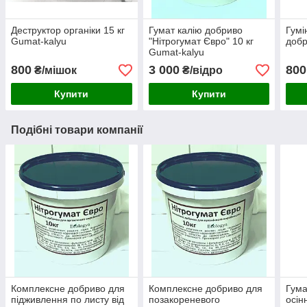
Деструктор органіки 15 кг
Гумат калію добриво
Гумі
Gumat-kalyu
"Нітрогумат Євро" 10 кг
добр
Gumat-kalyu
800
3 000
800
₴/мішок
₴/відро
Купити
Купити
Подібні товари компанії
Комплексне добриво для
Комплексне добриво для
Гума
підживлення по листу від
позакореневого
осін