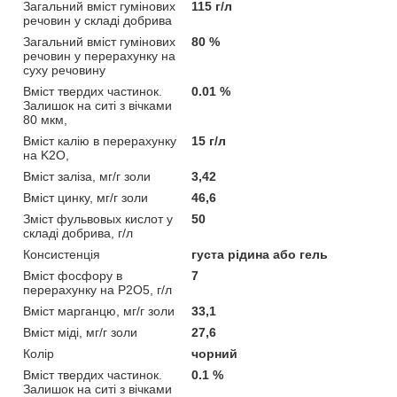
Загальний вміст гумінових
115 г/л
речовин у складі добрива
Загальний вміст гумінових
80 %
речовин у перерахунку на
суху речовину
Вміст твердих частинок.
0.01 %
Залишок на ситі з вічками
80 мкм,
Вміст калію в перерахунку
15 г/л
на K2O,
Вміст заліза, мг/г золи
3,42
Вміст цинку, мг/г золи
46,6
Зміст фульвовых кислот у
50
складі добрива, г/л
Консистенція
густа рідина або гель
Вміст фосфору в
7
перерахунку на P2O5, г/л
Вміст марганцю, мг/г золи
33,1
Вміст міді, мг/г золи
27,6
Колір
чорний
Вміст твердих частинок.
0.1 %
Залишок на ситі з вічками