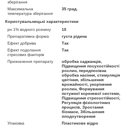
зберігання
Максимальна
35 град.
температура зберігання
Користувальницькі характеристики
рн 1% водного розчину
10
Препаративна форма
густа рідина
Ефект добрива
Так
Ефект подолання
Так
стресових факторів
Призначення препарату
обробка саджанців,
Підвищення посухостійкості
рослин, передпосівна
обробка насіння, стимуляція
цвітіння, збільшення
врожайності, укорінення
рослин, Формування
потужної кореневої системи,
Підвищення стресостійкості,
Регуляція фізіологічних
процесів, Зростання
біомаси, Збільшення
плодоутворення
Упаковка
Пластикове відро