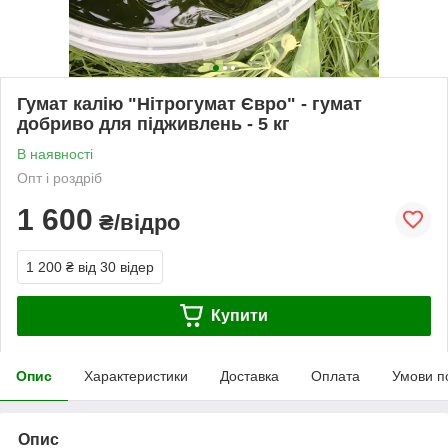
Гумат калію "Нітрогумат Євро" - гумат
добриво для підживлень - 5 кг
В наявності
Опт і роздріб
1 600
₴/відро
1 200 ₴
від 30 відер
Купити
Опис
Характеристики
Доставка
Оплата
Умови п
Опис