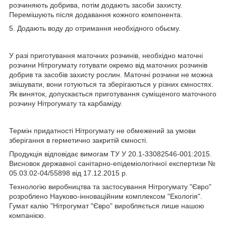
розчиняють добрива, потім додають засоби захисту.
Перемішують після додавання кожного компонента.
5. Додають воду до отримання необхідного обьєму.
У разі приготування маточних розчинів, необхідно маточні
розчини Нітрогумату готувати окремо від маточних розчинів
добрив та засобів захисту рослин. Маточні розчини не можна
змішувати, вони готуються та зберігаються у різних ємностях.
Як виняток, допускається приготування суміщеного маточного
розчину Нітрогумату та карбаміду.
Термін придатності Нітрогумату не обмежений за умови
зберігання в герметично закритій ємності.
Продукція відповідає вимогам ТУ У 20.1-33082546-001:2015.
Висновок державної санітарно-епідеміологічної експертизи №
05.03.02-04/55898 від 17.12.2015 р.
Технологію виробництва та застосування Нітрогумату "Євро"
розроблено Науково-інноваційним комплексом "Екологія".
Гумат калію "Нітрогумат "Євро" виробляється лише нашою
компанією.