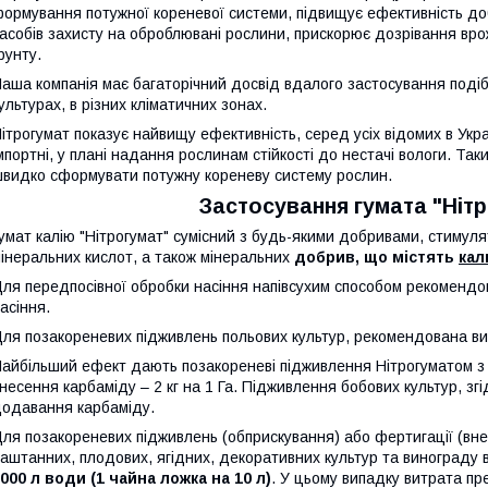
ормування потужної кореневої системи, підвищує ефективність добр
асобів захисту на оброблювані рослини, прискорює дозрівання врож
рунту.
аша компанія має багаторічний досвід вдалого застосування подібн
ультурах, в різних кліматичних зонах.
ітрогумат показує найвищу ефективність, серед усіх відомих в Укр
мпортні, у плані надання рослинам стійкості до нестачі вологи. Т
видко сформувати потужну кореневу систему рослин.
Застосування гумата "Ніт
умат калію "Нітрогумат" сумісний з будь-якими добривами, стимул
інеральних кислот, а також мінеральних
добрив, що містять
кал
ля передпосівної обробки насіння напівсухим способом рекомендо
асіння.
ля позакореневих підживлень польових культур, рекомендована ви
айбільший ефект дають позакореневі підживлення Нітрогуматом 
несення карбаміду – 2 кг на 1 Га. Підживлення бобових культур, з
одавання карбаміду.
ля позакореневих підживлень (обприскування) або фертигації (вн
аштанних, плодових, ягідних, декоративних культур та винограду
000 л води (1 чайна ложка на 10 л)
. У цьому випадку витрата пр