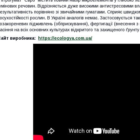
умінових речовин. Відрізняється дуже високими антистресовими вл
езультативність порівняно зі звичайними гуматами. Сприяє швидк
осухостійкості рослин. В Україні аналогів немає. Застосовується так
озакореневих підживлень (обприскування), фертигації (внесення з
асіння на всіх основних культурах відкритого та захищеного ґрунт
Сайт виробника:
https://ecologya.com.ua/