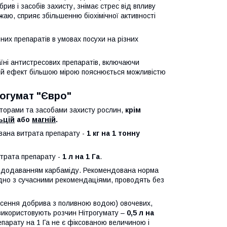
ив і засобів захисту, знімає стрес від впливу
аю, сприяє збільшенню біохімічної активності
их препаратів в умовах посухи на різних
аїні антистресових препаратів, включаючи
акий ефект більшою мірою пояснюється можливістю
рогумат "Євро"
яторами та засобами захисту рослин,
крім
ьцій
або
магній
.
вана витрата препарату -
1 кг на 1 тонну
трата препарату -
1 л на 1 Га
.
з додаванням карбаміду. Рекомендована норма
гідно з сучасними рекомендаціями, проводять без
есення добрива з поливною водою) овочевих,
 використовують розчин Нітрогумату –
0,5 л на
епарату на 1 Га не є фіксованою величиною і