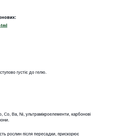
рнових:
html
ступово густіє до гелю.
Mo, Co, Ba, Ni, ультрамікроелементи, карбонові
мони.
ість рослин після пересадки, прискорює