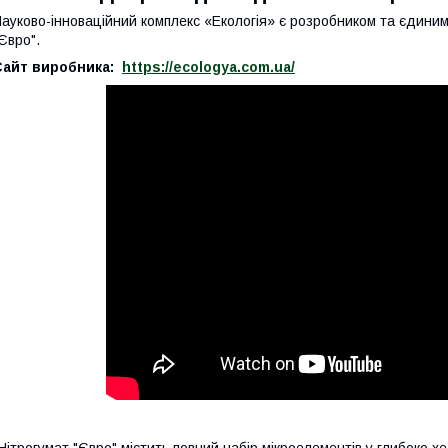
ауково-інноваційний комплекс «Екологія» є розробником та єдиним 
Євро".
Сайт виробника:
https://ecologya.com.ua/
Нітрогумат "Євро" містить повний набір мікроелементів у глибоко х