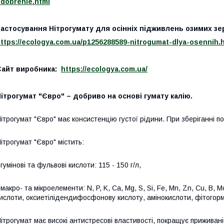
dobrenie.html
астосування Нітрогумату для осінніх підживлень озимих зе
ttps://ecologya.com.ua/p1256288589-nitrogumat-dlya-osennih.
Сайт виробника:
https://ecologya.com.ua/
ітрогумат "Євро" – добриво на основі гумату калію.
ітрогумат "Євро" має консистенцію густої рідини. При зберіганні по
ітрогумат "Євро" містить:
 гумінові та фульвові кислоти: 115 - 150 г/л,
 макро- та мікроелементи: N, P, K, Ca, Mg, S, Si, Fe, Mn, Zn, Cu, B, 
ислоти, оксиетілідендифосфонову кислоту, амінокислоти, фітогор
ітрогумат має високі антистресові властивості, покращує приживан