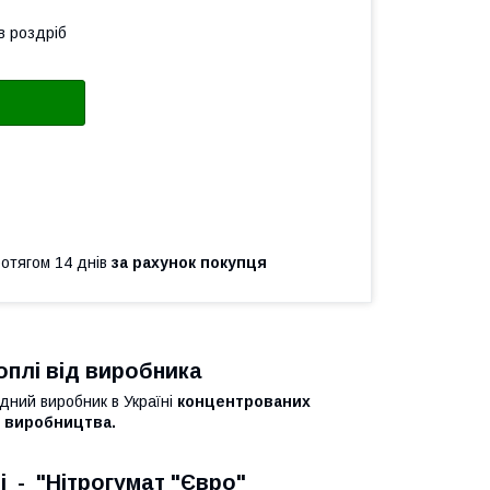
в роздріб
ротягом 14 днів
за рахунок покупця
плі від виробника
ідний виробник в Україні
концентрованих
го виробництва.
 - "Нітрогумат "Євро"