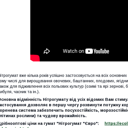
ітрогумат вже кілька років успішно застосовується на всіх основних
ому числі для вирощування овочевих, баштанних, плодових, ягідни
акож для підживлення всіх польових культур (озимі та ярі зернові, б
ибуля, часник та ін.).
сновна відмінність Нітрогумату від усіх відомих Вам стиму
застосування дозволяє в першу чергу розвинути потужну ко
оренева система забезпечить посухостійкість, морозостійкіс
літинах рослини) та чудову врожайність.
Дрібнооптові ціни на гумат "Нітрогумат "Євро":
https://eco