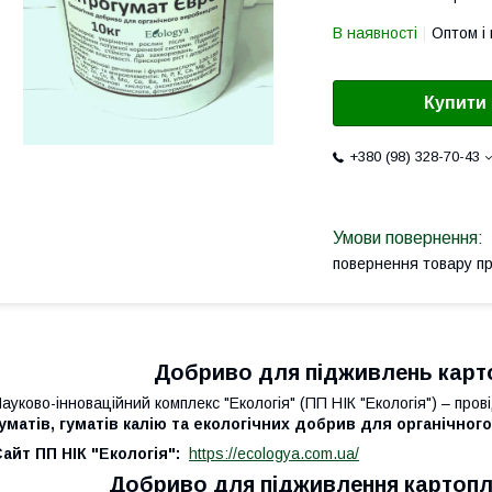
В наявності
Оптом і 
Купити
+380 (98) 328-70-43
повернення товару п
Добриво для підживлень карто
ауково-інноваційний комплекс "Екологія" (ПП НІК "Екологія") – пров
уматів, гуматів калію та екологічних добрив для органічно
айт ПП НІК "Екологія":
https://ecologya.com.ua/
Добриво для підживлення картоплі