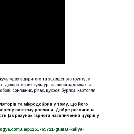
 культурах відкритого та захищеного грунту, у
х, декоративних культур, на виноградниках, а
обові, соняшник, ріпак, цукрові буряки, картопля,
ляторів та мікродобрив у тому, що його
реневу систему рослини. Добре розвинена
ть (за рахунок гарного накопичення цукрів у
logya.com.ua/p1161765721-gumat-kaliya-