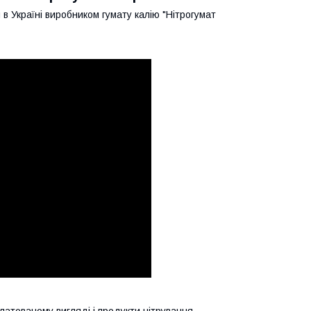
в Україні виробником гумату калію "Нітрогумат
елатованому вигляді і продукти нітрування