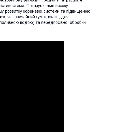
астивостями. Показує більш високу
ому розвитку кореневої системи та підвищенню
ож, як і звичайний гумат калію, для
 поливною водою) та передпосівної обробки
у.