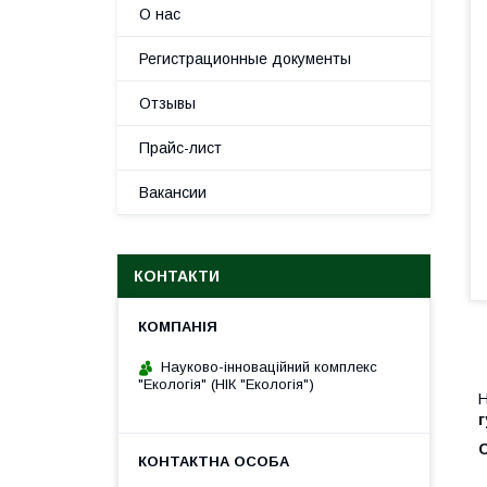
О нас
Регистрационные документы
Отзывы
Прайс-лист
Вакансии
КОНТАКТИ
Науково-інноваційний комплекс
"Екологія" (НІК "Екологія")
Н
г
С