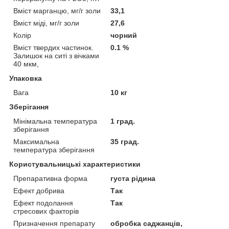
Вміст марганцю, мг/г золи
33,1
Вміст міді, мг/г золи
27,6
Колір
чорний
Вміст твердих частинок.
0.1 %
Залишок на ситі з вічками
40 мкм,
Упаковка
Вага
10 кг
Зберігання
Мінімальна температура
1 град.
зберігання
Максимальна
35 град.
температура зберігання
Користувальницькі характеристики
Препаративна форма
густа рідина
Ефект добрива
Так
Ефект подолання
Так
стресових факторів
Призначення препарату
обробка саджанців,