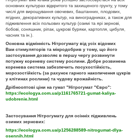
основних культурах відкритого та захищеного грунту, у тому
числі для вирощування овочевих, баштанних, плодових,
ягідних, декоративних культур, на виноградниках, а також для
підживлення всіх польових культур (озимі та ярі зернові,
бобові, соняшник, ріпак, цукрові буряки, картопля, цибуля,
часник та ін.).
Основна відмінність Нітрогумату від усіх відомих
Вам стимуляторів та мікродобрив у тому, що його
застосування дозволяє в першу чергу розвинути
потужну кореневу систему рослини. Добре розвинена
коренева система забезпечить посухостійкість,
морозостійкість (за рахунок гарного накопичення цукрів
у клітинах рослини) та чудову врожайність.
Дрібнооптові ціни на гумат "Нітрогумат "Євро":
https://ecologya.com.ua/p1161765721-gumat-kaliya-
udobrenie.html
Застосування Нітрогумату для осінніх підживлень
озимих зернових:
https://ecologya.com.ua/p1256288589-nitrogumat-dlya-
osennih.html