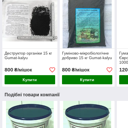
Деструктор органіки 15 кг
Гуміново-мікробіологічне
Гума
Gumat-kalyu
добриво 15 кг Gumat-kalyu
Євро
1000
800
800
120
₴/мішок
₴/мішок
Купити
Купити
Подібні товари компанії