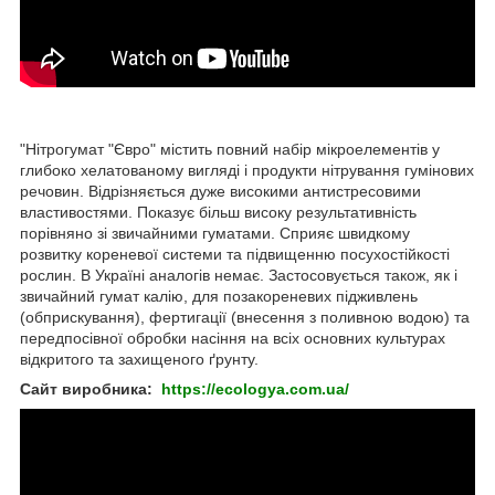
"Нітрогумат "Євро" містить повний набір мікроелементів у
глибоко хелатованому вигляді і продукти нітрування гумінових
речовин. Відрізняється дуже високими антистресовими
властивостями. Показує більш високу результативність
порівняно зі звичайними гуматами. Сприяє швидкому
розвитку кореневої системи та підвищенню посухостійкості
рослин. В Україні аналогів немає. Застосовується також, як і
звичайний гумат калію, для позакореневих підживлень
(обприскування), фертигації (внесення з поливною водою) та
передпосівної обробки насіння на всіх основних культурах
відкритого та захищеного ґрунту.
Сайт виробника:
https://ecologya.com.ua/