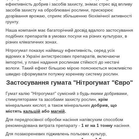
ефективність добрив і засобів захисту, знімає стрес від впливу
засобів захисту на оброблювані рослини, прискорює
дозрівання врожаю, сприяє збільшенню біохімічної активності
грунту.
Наша компанія має багаторічний досвід вдалого застосування
подібних препаратів в умовах посухи на різних культурах, в
різних кліматичних зонах.
Нітрогумат показує найвищу ефективність, серед усіх
відомих в Україні антистресових препаратів, включаючи
імпортні, у плані надання рослинам стійкості до нестачі
вологи. Такий ефект більшою мірою пояснюється можливістю
швидко сформувати потужну кореневу систему рослин.
Застосування гумата "Нітрогумат "Євро"
Гумат калію "Нітрогумат" сумісний з будь-якими добривами,
стимуляторами та засобами захисту рослин,
крім
мінеральних кислот, а також мінеральних
добрив, що
містять
кальцій
або
магній
.
Для передпосівної обробки насіння напівсухим способом
рекомендована витрата препарату -
1 кг на 1 тонну
насіння.
Для позакореневих підживлень польових культур,