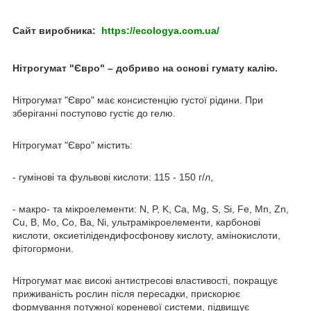
Сайт виробника:
https://ecologya.com.ua/
Нітрогумат "Євро" – добриво на основі гумату калію.
Нітрогумат "Євро" має консистенцію густої рідини. При
зберіганні поступово густіє до гелю.
Нітрогумат "Євро" містить:
- гумінові та фульвові кислоти: 115 - 150 г/л,
- макро- та мікроелементи: N, P, K, Ca, Mg, S, Si, Fe, Mn, Zn,
Cu, B, Mo, Co, Ba, Ni, ультрамікроелементи, карбонові
кислоти, оксиетілідендифосфонову кислоту, амінокислоти,
фітогормони.
Нітрогумат має високі антистресові властивості, покращує
приживаність рослин після пересадки, прискорює
формування потужної кореневої системи, підвищує