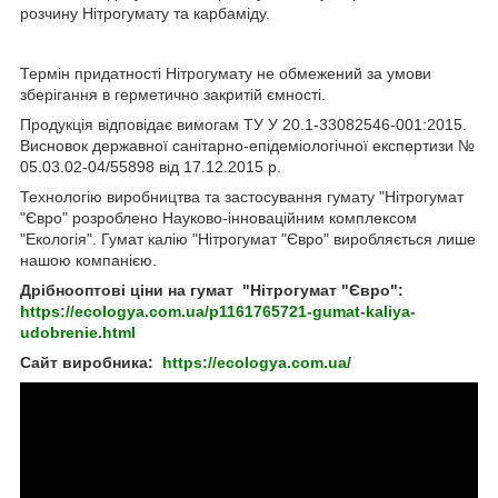
розчину Нітрогумату та карбаміду.
Термін придатності Нітрогумату не обмежений за умови
зберігання в герметично закритій ємності.
Продукція відповідає вимогам ТУ У 20.1-33082546-001:2015.
Висновок державної санітарно-епідеміологічної експертизи №
05.03.02-04/55898 від 17.12.2015 р.
Технологію виробництва та застосування гумату "Нітрогумат
"Євро" розроблено Науково-інноваційним комплексом
"Екологія". Гумат калію "Нітрогумат "Євро" виробляється лише
нашою компанією.
Дрібнооптові ціни на гумат
"Нітрогумат "Євро":
https://ecologya.com.ua/p1161765721-gumat-kaliya-
udobrenie.html
Сайт виробника:
https://ecologya.com.ua/