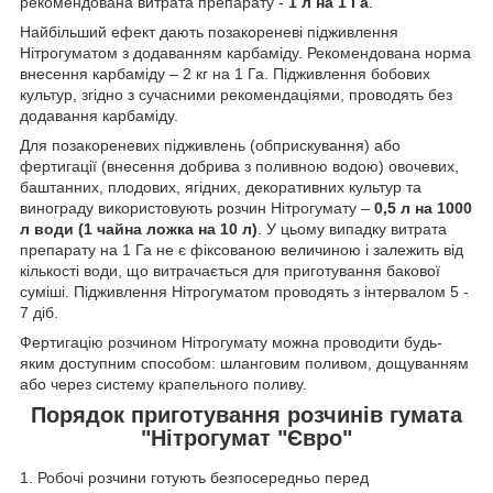
рекомендована витрата препарату -
1 л на 1 Га
.
Найбільший ефект дають позакореневі підживлення
Нітрогуматом з додаванням карбаміду. Рекомендована норма
внесення карбаміду – 2 кг на 1 Га. Підживлення бобових
культур, згідно з сучасними рекомендаціями, проводять без
додавання карбаміду.
Для позакореневих підживлень (обприскування) або
фертигації (внесення добрива з поливною водою) овочевих,
баштанних, плодових, ягідних, декоративних культур та
винограду використовують розчин Нітрогумату –
0,5 л на 1000
л води (1 чайна ложка на 10 л)
. У цьому випадку витрата
препарату на 1 Га не є фіксованою величиною і залежить від
кількості води, що витрачається для приготування бакової
суміші. Підживлення Нітрогуматом проводять з інтервалом 5 -
7 діб.
Фертигацію розчином Нітрогумату можна проводити будь-
яким доступним способом: шланговим поливом, дощуванням
або через систему крапельного поливу.
Порядок приготування розчинів гумата
"Нітрогумат "Євро"
1. Робочі розчини готують безпосередньо перед