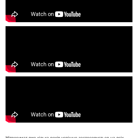
Нітрогумат вже кілька років успішно застосовується на всіх