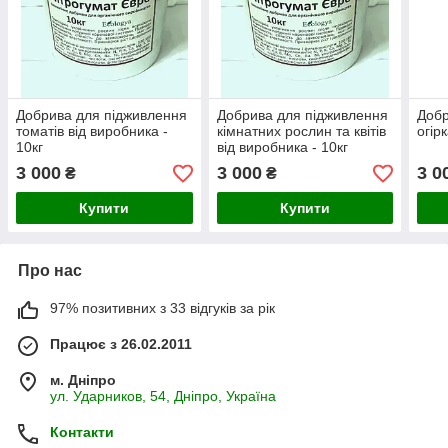
Добрива для підживлення
Добрива для підживлення
Добр
томатів від виробника -
кімнатних рослин та квітів
огір
10кг
від виробника - 10кг
3 000
3 000
3 0
₴
₴
Купити
Купити
Про нас
97% позитивних з 33 відгуків за рік
Працює з 26.02.2011
м. Дніпро
ул. Ударников, 54, Дніпро, Україна
Контакти