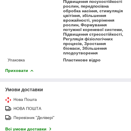
Підвищення посухостійкості
рослин, передпосівна
обробка насіння, стимуляція
цвітіння, збільшення
врожайності, укорінення
рослин, Формування
потужної кореневої системи,
Підвищення стресостійкості,
Регуляція фізіологічних
процесів, Зростання
біомаси, Збільшення
плодоутворення
Упаковка
Пластикове відро
Приховати
Умови доставки
Нова Пошта
НОВА ПОШТА
Перевізник "Делівері"
Всі умови доставки