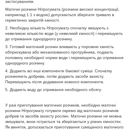
застосуванням.
Маточні розчини Нітрогумата (розчини високої концентрації,
наприклад 1:1 з водою) допускається зберігати тривало в
герметично закритій ємності.
2. Необхідну кількість Нітрогумату спочатку змішують з
невеликою кількістю води (у невеликій ємності) і перемішують
до отримання однорідного розчину.
3. Готовий маточний розчин вливають у порожню ємність
обприскувача або механізованого протруйника, подають
половину необхідної норми води і перемішують до отримання
однорідного розчину.
4. Додають всі інші компоненти бакової суміші. Спочатку
розчиняють добрива, потім додають засоби захисту.
Перемішують після додавання кожного компонента.
5. Додають воду до отримання необхідного обсягу.
У разі приготування маточних розчинів, необхідно маточні
розчини Нітрогумату готувати окремо від маточних розчинів
добрив та засобів захисту рослин. Маточні розчини не можна
змішувати, вони готуються та зберігаються у різних ємностях.
Як виняток, допускається приготування суміщеного маточного