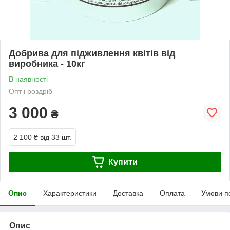
Добрива для підживлення квітів від
виробника - 10кг
В наявності
Опт і роздріб
3 000
₴
2 100 ₴
від 33 шт.
Купити
Опис
Характеристики
Доставка
Оплата
Умови п
Опис