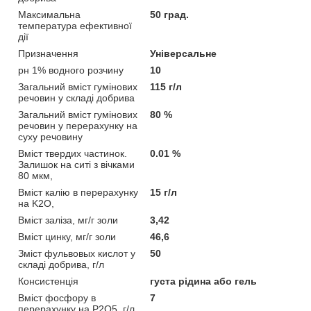
Максимальна
50 град.
температура ефективної
дії
Призначення
Універсальне
рн 1% водного розчину
10
Загальний вміст гумінових
115 г/л
речовин у складі добрива
Загальний вміст гумінових
80 %
речовин у перерахунку на
суху речовину
Вміст твердих частинок.
0.01 %
Залишок на ситі з вічками
80 мкм,
Вміст калію в перерахунку
15 г/л
на K2O,
Вміст заліза, мг/г золи
3,42
Вміст цинку, мг/г золи
46,6
Зміст фульвовых кислот у
50
складі добрива, г/л
Консистенція
густа рідина або гель
Вміст фосфору в
7
перерахунку на P2O5, г/л