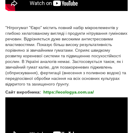
"Нітрогумат "Євро" містить повний набір мікроелементів у
глибоко хелатованому вигляді і продукти нітрування гумінових
речовин. Відрізняється дуже високими антистресовими
властивостями. Показує більш високу результативність
порівняно зі звичайними гуматами. Сприяє швидкому
розвитку кореневої системи та підвищенню посухостійкості
рослин. В Україні аналогів немає. Застосовується також, як і
звичайний гумат калію, для позакореневих підживлень
(обприскування), фертигації (внесення з поливною водою) та
передпосівної обробки насіння на всіх основних культурах
відкритого та захищеного ґрунту.
Сайт виробника:
https://ecologya.com.ua/