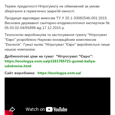
Термін придатності Нітрогумату не обмежений за умови
зберігання в герметично закритій ємності.
Продукція відповідає вимогам ТУ У 20.1-33082546-001:2015.
Висновок державної санітарно-епідеміологічної експертизи №
05.03.02-04/55898 від 17.12.2015 р.
Технологію виробництва та застосування гумату "Нітрогумат
"Євро" розроблено Науково-інноваційним комплексом
"Екологія". Гумат калію "Нітрогумат "Євро" виробляється лише
нашою компанією.
Дрібнооптові ціни на гумат
"Нітрогумат "Євро":
https://ecologya.com.ua/p1161765721-gumat-kaliya-
udobrenie.html
Сайт виробника:
https://ecologya.com.ua/