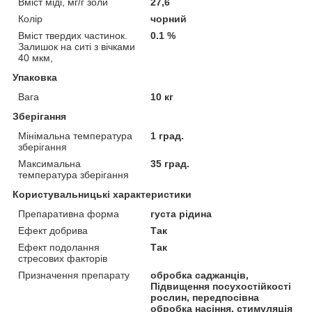
Вміст міді, мг/г золи
27,6
Колір
чорний
Вміст твердих частинок.
0.1 %
Залишок на ситі з вічками
40 мкм,
Упаковка
Вага
10 кг
Зберігання
Мінімальна температура
1 град.
зберігання
Максимальна
35 град.
температура зберігання
Користувальницькі характеристики
Препаративна форма
густа рідина
Ефект добрива
Так
Ефект подолання
Так
стресових факторів
Призначення препарату
обробка саджанців,
Підвищення посухостійкості
рослин, передпосівна
обробка насіння, стимуляція