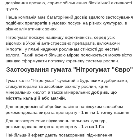
дозрівання врожаю, сприяє збільшенню біохімічної активності
грунту.
Наша компанія має багаторічний досвід вдалого застосування
подібних препаратів в умовах посухи на різних культурах, в
різних кліматичних зонах.
Нітрогумат показує найвищу ефективність, серед усіх
відомих в Україні антистресових препаратів, включаючи
імпортні, у плані надання рослинам стійкості до нестачі
вологи. Такий ефект більшою мірою пояснюється можливістю
швидко сформувати потужну кореневу систему рослин.
Застосування гумата "Нітрогумат "Євро"
Гумат калію "Нітрогумат" сумісний з будь-якими добривами,
стимуляторами та засобами захисту рослин,
крім
мінеральних кислот, а також мінеральних
добрив, що
містять
кальцій
або
магній
.
Для передпосівної обробки насіння напівсухим способом
рекомендована витрата препарату -
1 кг на 1 тонну
насіння.
Для позакореневих підживлень польових культур,
рекомендована витрата препарату -
1 л на 1 Га
.
Найбільший ефект дають позакореневі підживлення