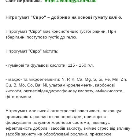
Сайт виробника:
https://ecologya.com.ua/
Нітрогумат "Євро" – добриво на основі гумату калію.
Нітрогумат "Євро" має консистенцію густої рідини. При
зберіганні поступово густіє до гелю.
Нітрогумат "Євро" містить:
- гумінові та фульвові кислоти: 115 - 150 г/л,
- макро- та мікроелементи: N, P, K, Ca, Mg, S, Si, Fe, Mn, Zn,
Cu, B, Mo, Co, Ba, Ni, ультрамікроелементи, карбонові
кислоти, оксиетілідендифосфонову кислоту, амінокислоти,
фітогормони.
Нітрогумат має високі антистресові властивості, покращує
приживаність рослин після пересадки, прискорює
формування потужної кореневої системи, підвищує
ефективність добрив і засобів захисту, знімає стрес від впливу
засобів захисту на оброблювані рослини, прискорює