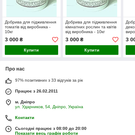
Добрива для підживлення
Добрива для підживлення
Добр
томатів від виробника -
кімнатних рослин та квітів
деко
10кг
від виробника - 10кг
виро
3 000
3 000
3 0
₴
₴
Купити
Купити
Про нас
97% позитивних з 33 відгуків за рік
Працює з 26.02.2011
м. Дніпро
ул. Ударников, 54, Дніпро, Україна
Контакти
Сьогодні працює з 08:00 до 20:00
Показати весь графік роботи