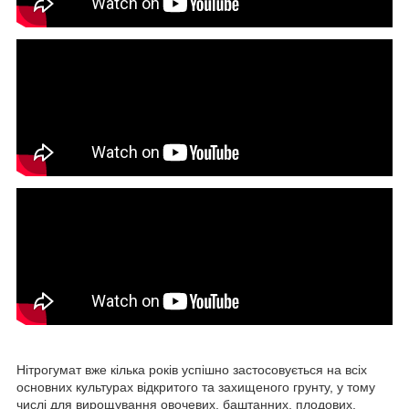
Нітрогумат вже кілька років успішно застосовується на всіх
основних культурах відкритого та захищеного грунту, у тому
числі для вирощування овочевих, баштанних, плодових,