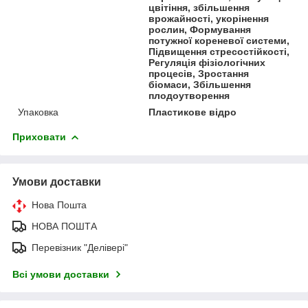
цвітіння, збільшення
врожайності, укорінення
рослин, Формування
потужної кореневої системи,
Підвищення стресостійкості,
Регуляція фізіологічних
процесів, Зростання
біомаси, Збільшення
плодоутворення
Упаковка
Пластикове відро
Приховати
Умови доставки
Нова Пошта
НОВА ПОШТА
Перевізник "Делівері"
Всі умови доставки