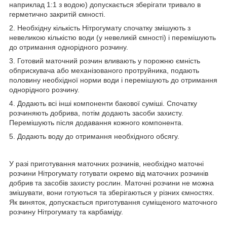
наприклад 1:1 з водою) допускається зберігати тривало в
герметично закритій ємності.
2. Необхідну кількість Нітрогумату спочатку змішують з
невеликою кількістю води (у невеликій ємності) і перемішують
до отримання однорідного розчину.
3. Готовий маточний розчин вливають у порожню ємність
обприскувача або механізованого протруйника, подають
половину необхідної норми води і перемішують до отримання
однорідного розчину.
4. Додають всі інші компоненти бакової суміші. Спочатку
розчиняють добрива, потім додають засоби захисту.
Перемішують після додавання кожного компонента.
5. Додають воду до отримання необхідного обсягу.
У разі приготування маточних розчинів, необхідно маточні
розчини Нітрогумату готувати окремо від маточних розчинів
добрив та засобів захисту рослин. Маточні розчини не можна
змішувати, вони готуються та зберігаються у різних ємностях.
Як виняток, допускається приготування суміщеного маточного
розчину Нітрогумату та карбаміду.