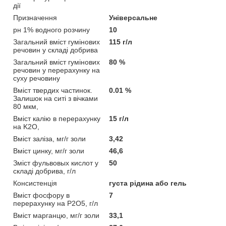
дії
Призначення
Універсальне
рн 1% водного розчину
10
Загальний вміст гумінових
115 г/л
речовин у складі добрива
Загальний вміст гумінових
80 %
речовин у перерахунку на
суху речовину
Вміст твердих частинок.
0.01 %
Залишок на ситі з вічками
80 мкм,
Вміст калію в перерахунку
15 г/л
на K2O,
Вміст заліза, мг/г золи
3,42
Вміст цинку, мг/г золи
46,6
Зміст фульвовых кислот у
50
складі добрива, г/л
Консистенція
густа рідина або гель
Вміст фосфору в
7
перерахунку на P2O5, г/л
Вміст марганцю, мг/г золи
33,1