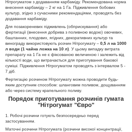
Нітрогуматом з додаванням карбаміду. Рекомендована норма
внесення карбаміду – 2 кг на 1 Га. Підживлення бобових
культур, згідно з сучасними рекомендаціями, проводять без
додавання карбаміду.
Для позакореневих підживлень (обприскування) або
фертигації (внесення добрива з поливною водою) овочевих,
баштанних, плодових, ягідних, декоративних культур та
винограду використовують розчин Нітрогумату –
0,5 л на 1000
л води (1 чайна ложка на 10 л)
. У цьому випадку витрата
препарату на 1 Га не є фіксованою величиною і залежить від
кількості води, що витрачається для приготування бакової
суміші. Підживлення Нітрогуматом проводять з інтервалом 5 -
7 діб.
Фертигацію розчином Нітрогумату можна проводити будь-
яким доступним способом: шланговим поливом, дощуванням
або через систему крапельного поливу.
Порядок приготування розчинів гумата
"Нітрогумат "Євро"
1. Робочі розчини готують безпосередньо перед
застосуванням.
Маточні розчини Нітрогумата (розчини високої концентрації,