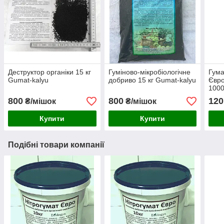
Деструктор органіки 15 кг
Гуміново-мікробіологічне
Гума
Gumat-kalyu
добриво 15 кг Gumat-kalyu
Євро
1000
800
800
120
₴/мішок
₴/мішок
Купити
Купити
Подібні товари компанії