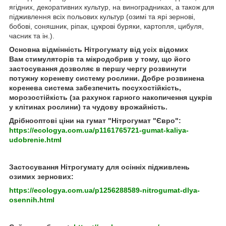
ягідних, декоративних культур, на виноградниках, а також для
підживлення всіх польових культур (озимі та ярі зернові,
бобові, соняшник, ріпак, цукрові буряки, картопля, цибуля,
часник та ін.).
Основна відмінність Нітрогумату від усіх відомих
Вам стимуляторів та мікродобрив у тому, що його
застосування дозволяє в першу чергу розвинути
потужну кореневу систему рослини. Добре розвинена
коренева система забезпечить посухостійкість,
морозостійкість (за рахунок гарного накопичення цукрів
у клітинах рослини) та чудову врожайність.
Дрібнооптові ціни на гумат "Нітрогумат "Євро":
https://ecologya.com.ua/p1161765721-gumat-kaliya-
udobrenie.html
Застосування Нітрогумату для осінніх підживлень
озимих зернових:
https://ecologya.com.ua/p1256288589-nitrogumat-dlya-
osennih.html