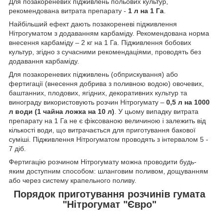
Для позакореневих підживлень польових культур,
рекомендована витрата препарату -
1 л на 1 Га
.
Найбільший ефект дають позакореневі підживлення
Нітрогуматом з додаванням карбаміду. Рекомендована норма
внесення карбаміду – 2 кг на 1 Га. Підживлення бобових
культур, згідно з сучасними рекомендаціями, проводять без
додавання карбаміду.
Для позакореневих підживлень (обприскування) або
фертигації (внесення добрива з поливною водою) овочевих,
баштанних, плодових, ягідних, декоративних культур та
винограду використовують розчин Нітрогумату –
0,5 л на 1000
л води (1 чайна ложка на 10 л)
. У цьому випадку витрата
препарату на 1 Га не є фіксованою величиною і залежить від
кількості води, що витрачається для приготування бакової
суміші. Підживлення Нітрогуматом проводять з інтервалом 5 -
7 діб.
Фертигацію розчином Нітрогумату можна проводити будь-
яким доступним способом: шланговим поливом, дощуванням
або через систему крапельного поливу.
Порядок приготування розчинів гумата
"Нітрогумат "Євро"