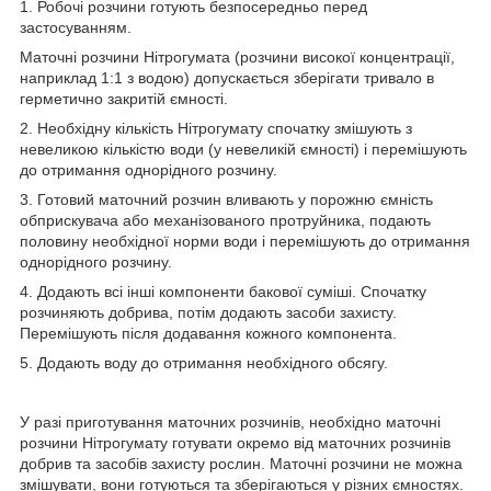
1. Робочі розчини готують безпосередньо перед
застосуванням.
Маточні розчини Нітрогумата (розчини високої концентрації,
наприклад 1:1 з водою) допускається зберігати тривало в
герметично закритій ємності.
2. Необхідну кількість Нітрогумату спочатку змішують з
невеликою кількістю води (у невеликій ємності) і перемішують
до отримання однорідного розчину.
3. Готовий маточний розчин вливають у порожню ємність
обприскувача або механізованого протруйника, подають
половину необхідної норми води і перемішують до отримання
однорідного розчину.
4. Додають всі інші компоненти бакової суміші. Спочатку
розчиняють добрива, потім додають засоби захисту.
Перемішують після додавання кожного компонента.
5. Додають воду до отримання необхідного обсягу.
У разі приготування маточних розчинів, необхідно маточні
розчини Нітрогумату готувати окремо від маточних розчинів
добрив та засобів захисту рослин. Маточні розчини не можна
змішувати, вони готуються та зберігаються у різних ємностях.