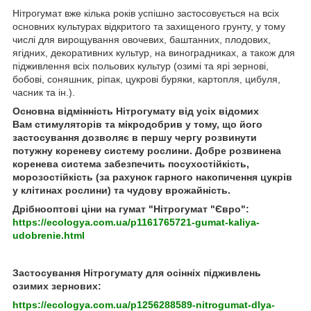
Нітрогумат вже кілька років успішно застосовується на всіх
основних культурах відкритого та захищеного грунту, у тому
числі для вирощування овочевих, баштанних, плодових,
ягідних, декоративних культур, на виноградниках, а також для
підживлення всіх польових культур (озимі та ярі зернові,
бобові, соняшник, ріпак, цукрові буряки, картопля, цибуля,
часник та ін.).
Основна відмінність Нітрогумату від усіх відомих
Вам стимуляторів та мікродобрив у тому, що його
застосування дозволяє в першу чергу розвинути
потужну кореневу систему рослини. Добре розвинена
коренева система забезпечить посухостійкість,
морозостійкість (за рахунок гарного накопичення цукрів
у клітинах рослини) та чудову врожайність.
Дрібнооптові ціни на гумат "Нітрогумат "Євро":
https://ecologya.com.ua/p1161765721-gumat-kaliya-
udobrenie.html
Застосування Нітрогумату для осінніх підживлень
озимих зернових:
https://ecologya.com.ua/p1256288589-nitrogumat-dlya-