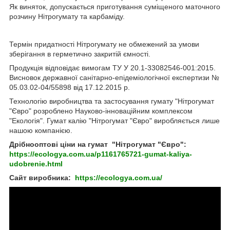
Як виняток, допускається приготування суміщеного маточного
розчину Нітрогумату та карбаміду.
Термін придатності Нітрогумату не обмежений за умови
зберігання в герметично закритій ємності.
Продукція відповідає вимогам ТУ У 20.1-33082546-001:2015.
Висновок державної санітарно-епідеміологічної експертизи №
05.03.02-04/55898 від 17.12.2015 р.
Технологію виробництва та застосування гумату "Нітрогумат
"Євро" розроблено Науково-інноваційним комплексом
"Екологія". Гумат калію "Нітрогумат "Євро" виробляється лише
нашою компанією.
Дрібнооптові ціни на гумат
"Нітрогумат "Євро":
https://ecologya.com.ua/p1161765721-gumat-kaliya-
udobrenie.html
Сайт виробника:
https://ecologya.com.ua/