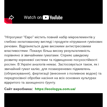
"Нітрогумат "Євро" містить повний набір мікроелементів у
глибоко хелатованому вигляді і продукти нітрування гумінових
речовин. Відрізняється дуже високими антистресовими
властивостями. Показує більш високу результативність
порівняно зі звичайними гуматами. Сприяє швидкому
розвитку кореневої системи та підвищенню посухостійкості
рослин. В Україні аналогів немає. Застосовується також, як і
звичайний гумат калію, для позакореневих підживлень
(обприскування), фертигації (внесення з поливною водою) та
передпосівної обробки насіння на всіх основних культурах
відкритого та захищеного ґрунту.
Сайт виробника:
https://ecologya.com.ua/