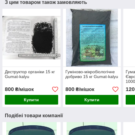
З цим товаром також замовляють
Деструктор органіки 15 кг
Гуміново-мікробіологічне
Гума
Gumat-kalyu
добриво 15 кг Gumat-kalyu
Євро
1000
800
800
120
₴/мішок
₴/мішок
Купити
Купити
Подібні товари компанії