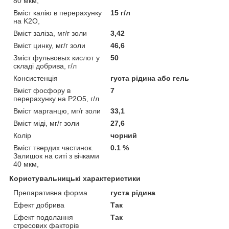
80 мкм,
Вміст калію в перерахунку
15 г/л
на K2O,
Вміст заліза, мг/г золи
3,42
Вміст цинку, мг/г золи
46,6
Зміст фульвовых кислот у
50
складі добрива, г/л
Консистенція
густа рідина або гель
Вміст фосфору в
7
перерахунку на P2O5, г/л
Вміст марганцю, мг/г золи
33,1
Вміст міді, мг/г золи
27,6
Колір
чорний
Вміст твердих частинок.
0.1 %
Залишок на ситі з вічками
40 мкм,
Користувальницькі характеристики
Препаративна форма
густа рідина
Ефект добрива
Так
Ефект подолання
Так
стресових факторів