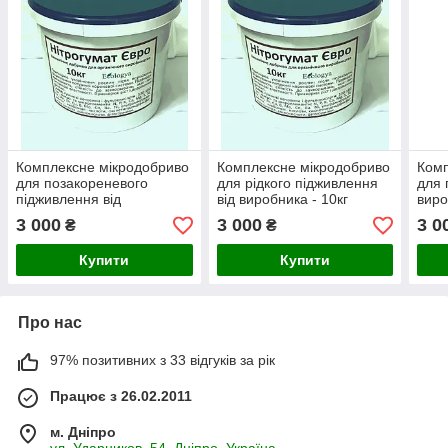
Комплексне мікродобриво
Комплексне мікродобриво
Комп
для позакореневого
для рідкого підживлення
для 
підживлення від
від виробника - 10кг
виро
виробника - 10кг
3 000
3 000
3 0
₴
₴
Купити
Купити
Про нас
97% позитивних з 33 відгуків за рік
Працює з 26.02.2011
м. Дніпро