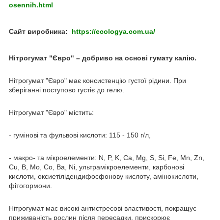
osennih.html
Сайт виробника:
https://ecologya.com.ua/
Нітрогумат "Євро" – добриво на основі гумату калію.
Нітрогумат "Євро" має консистенцію густої рідини. При
зберіганні поступово густіє до гелю.
Нітрогумат "Євро" містить:
- гумінові та фульвові кислоти: 115 - 150 г/л,
- макро- та мікроелементи: N, P, K, Ca, Mg, S, Si, Fe, Mn, Zn,
Cu, B, Mo, Co, Ba, Ni, ультрамікроелементи, карбонові
кислоти, оксиетілідендифосфонову кислоту, амінокислоти,
фітогормони.
Нітрогумат має високі антистресові властивості, покращує
приживаність рослин після пересадки, прискорює