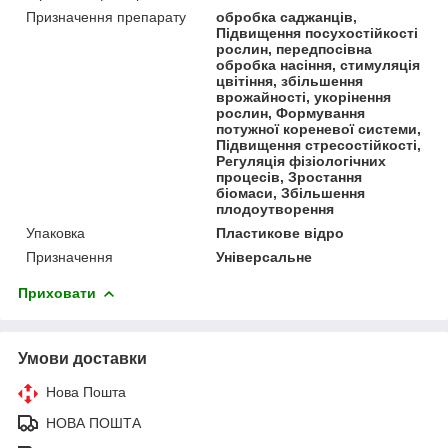
Призначення препарату
обробка саджанців,
Підвищення посухостійкості
рослин, передпосівна
обробка насіння, стимуляція
цвітіння, збільшення
врожайності, укорінення
рослин, Формування
потужної кореневої системи,
Підвищення стресостійкості,
Регуляція фізіологічних
процесів, Зростання
біомаси, Збільшення
плодоутворення
Упаковка
Пластикове відро
Призначення
Універсальне
Приховати
Умови доставки
Нова Пошта
НОВА ПОШТА