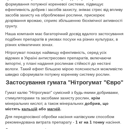
формування потужної кореневої системи, підвищує
ефективність добрив і засобів захисту, знімає стрес від впливу
засобів захисту на оброблювані рослини, прискорює
дозрівання врожаю, сприяє збільшенню біохімічної активності
грунту.
Наша компанія має багаторічний досвід вдалого застосування
подібних препаратів в умовах посухи на різних культурах, в
різних кліматичних зонах.
Нітрогумат показує найвищу ефективність, серед усіх
відомих в Україні антистресових препаратів, включаючи
імпортні, у плані надання рослинам стійкості до нестачі
вологи. Такий ефект більшою мірою пояснюється можливістю
швидко сформувати потужну кореневу систему рослин.
Застосування гумата "Нітрогумат "Євро"
Гумат калію "Нітрогумат" сумісний з будь-якими добривами,
стимуляторами та засобами захисту рослин,
крім
мінеральних кислот, а також мінеральних
добрив, що
містять
кальцій
або
магній
.
Для передпосівної обробки насіння напівсухим способом
рекомендована витрата препарату -
1 кг на 1 тонну
насіння.