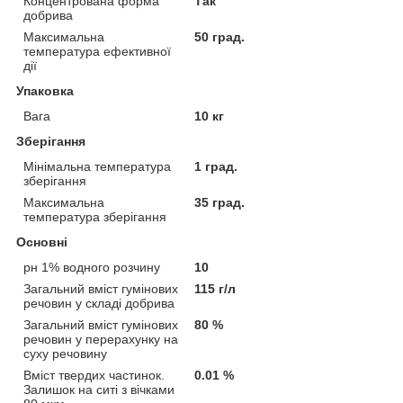
Концентрована форма
Так
добрива
Максимальна
50 град.
температура ефективної
дії
Упаковка
Вага
10 кг
Зберігання
Мінімальна температура
1 град.
зберігання
Максимальна
35 град.
температура зберігання
Основні
рн 1% водного розчину
10
Загальний вміст гумінових
115 г/л
речовин у складі добрива
Загальний вміст гумінових
80 %
речовин у перерахунку на
суху речовину
Вміст твердих частинок.
0.01 %
Залишок на ситі з вічками