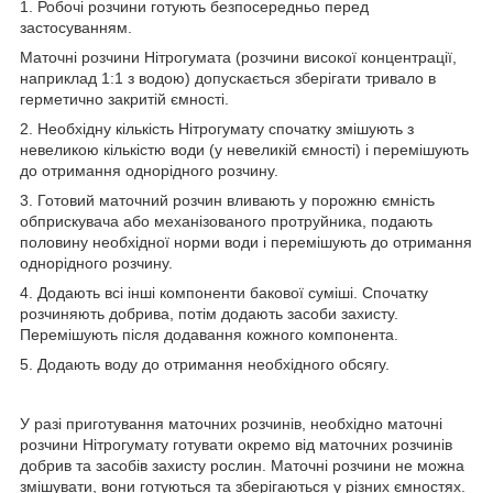
1. Робочі розчини готують безпосередньо перед
застосуванням.
Маточні розчини Нітрогумата (розчини високої концентрації,
наприклад 1:1 з водою) допускається зберігати тривало в
герметично закритій ємності.
2. Необхідну кількість Нітрогумату спочатку змішують з
невеликою кількістю води (у невеликій ємності) і перемішують
до отримання однорідного розчину.
3. Готовий маточний розчин вливають у порожню ємність
обприскувача або механізованого протруйника, подають
половину необхідної норми води і перемішують до отримання
однорідного розчину.
4. Додають всі інші компоненти бакової суміші. Спочатку
розчиняють добрива, потім додають засоби захисту.
Перемішують після додавання кожного компонента.
5. Додають воду до отримання необхідного обсягу.
У разі приготування маточних розчинів, необхідно маточні
розчини Нітрогумату готувати окремо від маточних розчинів
добрив та засобів захисту рослин. Маточні розчини не можна
змішувати, вони готуються та зберігаються у різних ємностях.