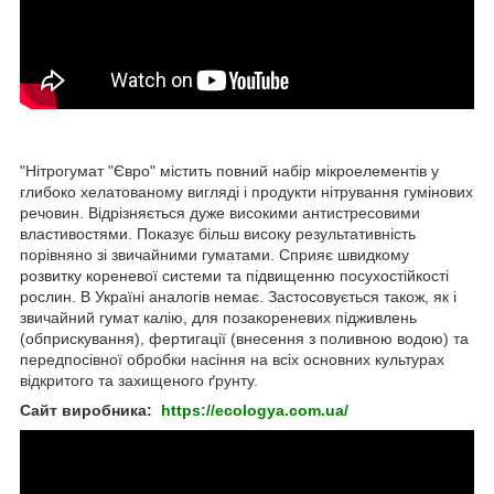
"Нітрогумат "Євро" містить повний набір мікроелементів у
глибоко хелатованому вигляді і продукти нітрування гумінових
речовин. Відрізняється дуже високими антистресовими
властивостями. Показує більш високу результативність
порівняно зі звичайними гуматами. Сприяє швидкому
розвитку кореневої системи та підвищенню посухостійкості
рослин. В Україні аналогів немає. Застосовується також, як і
звичайний гумат калію, для позакореневих підживлень
(обприскування), фертигації (внесення з поливною водою) та
передпосівної обробки насіння на всіх основних культурах
відкритого та захищеного ґрунту.
Сайт виробника:
https://ecologya.com.ua/