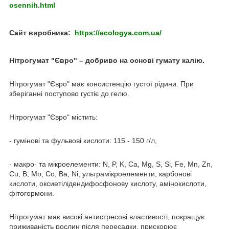
osennih.html
Сайт виробника:
https://ecologya.com.ua/
Нітрогумат "Євро" – добриво на основі гумату калію.
Нітрогумат "Євро" має консистенцію густої рідини. При
зберіганні поступово густіє до гелю.
Нітрогумат "Євро" містить:
- гумінові та фульвові кислоти: 115 - 150 г/л,
- макро- та мікроелементи: N, P, K, Ca, Mg, S, Si, Fe, Mn, Zn,
Cu, B, Mo, Co, Ba, Ni, ультрамікроелементи, карбонові
кислоти, оксиетілідендифосфонову кислоту, амінокислоти,
фітогормони.
Нітрогумат має високі антистресові властивості, покращує
приживаність рослин після пересадки, прискорює