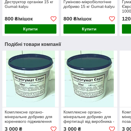
Деструктор органіки 15 кг
Гуміново-мікробіологічне
Гума
Gumat-kalyu
добриво 15 кг Gumat-kalyu
Євро
1000
800
800
120
₴/мішок
₴/мішок
Купити
Купити
Подібні товари компанії
Комплексне органо-
Комплексне органо-
Комп
мінеральне добриво для
мінеральне добриво для
міне
кореневого підживлення
фертигації від виробника -
поза
від виробника - 10кг
10кг
підж
3 000
3 000
3 0
₴
₴
виро