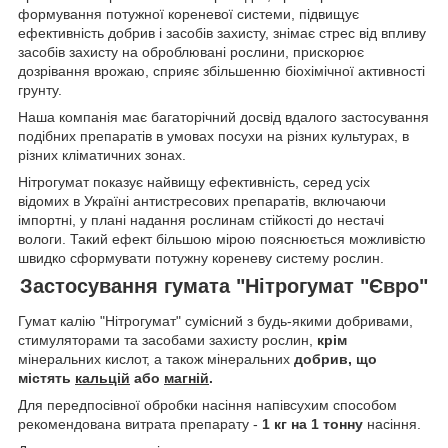
формування потужної кореневої системи, підвищує
ефективність добрив і засобів захисту, знімає стрес від впливу
засобів захисту на оброблювані рослини, прискорює
дозрівання врожаю, сприяє збільшенню біохімічної активності
грунту.
Наша компанія має багаторічний досвід вдалого застосування
подібних препаратів в умовах посухи на різних культурах, в
різних кліматичних зонах.
Нітрогумат показує найвищу ефективність, серед усіх
відомих в Україні антистресових препаратів, включаючи
імпортні, у плані надання рослинам стійкості до нестачі
вологи. Такий ефект більшою мірою пояснюється можливістю
швидко сформувати потужну кореневу систему рослин.
Застосування гумата "Нітрогумат "Євро"
Гумат калію "Нітрогумат" сумісний з будь-якими добривами,
стимуляторами та засобами захисту рослин,
крім
мінеральних кислот, а також мінеральних
добрив, що
містять
кальцій
або
магній
.
Для передпосівної обробки насіння напівсухим способом
рекомендована витрата препарату -
1 кг на 1 тонну
насіння.