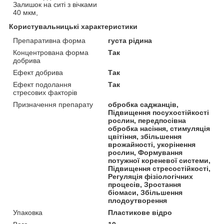
Залишок на ситі з вічками
40 мкм,
Користувальницькі характеристики
Препаративна форма
густа рідина
Концентрована форма
Так
добрива
Ефект добрива
Так
Ефект подолання
Так
стресових факторів
Призначення препарату
обробка саджанців,
Підвищення посухостійкості
рослин, передпосівна
обробка насіння, стимуляція
цвітіння, збільшення
врожайності, укорінення
рослин, Формування
потужної кореневої системи,
Підвищення стресостійкості,
Регуляція фізіологічних
процесів, Зростання
біомаси, Збільшення
плодоутворення
Упаковка
Пластикове відро