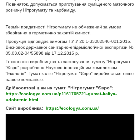
Як виняток, допускається приготування суміщеного маточного
розчину Нітрогумату та карбаміду.
Термін придатності Нітрогумату не обмежений за умови
зберігання в герметично закритій ємності.
Продукція відповідає вимогам ТУ У 20.1-33082546-001:2015.
Висновок державної санітарно-епідеміологічної експертизи №
05.03.02-04/55898 від 17.12.2015 р.
Технологію виробництва та застосування гумату "Нітрогумат
"Євро" розроблено Науково-інноваційним комплексом
"Екологія". Гумат калію "Нітрогумат "Євро" виробляється лише
нашою компанією.
Дрібнооптові ціни на гумат
"Нітрогумат "Євро":
https://ecologya.com.ua/p1161765721-gumat-kaliya-
udobrenie.html
Сайт виробника:
https://ecologya.com.ua/