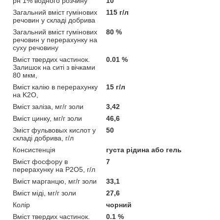
рн 1% водного розчину
10
Загальний вміст гумінових
115 г/л
речовин у складі добрива
Загальний вміст гумінових
80 %
речовин у перерахунку на
суху речовину
Вміст твердих частинок.
0.01 %
Залишок на ситі з вічками
80 мкм,
Вміст калію в перерахунку
15 г/л
на K2O,
Вміст заліза, мг/г золи
3,42
Вміст цинку, мг/г золи
46,6
Зміст фульвовых кислот у
50
складі добрива, г/л
Консистенція
густа рідина або гель
Вміст фосфору в
7
перерахунку на P2O5, г/л
Вміст марганцю, мг/г золи
33,1
Вміст міді, мг/г золи
27,6
Колір
чорний
Вміст твердих частинок.
0.1 %