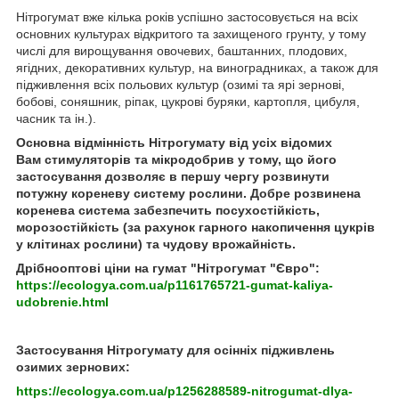
Нітрогумат вже кілька років успішно застосовується на всіх
основних культурах відкритого та захищеного грунту, у тому
числі для вирощування овочевих, баштанних, плодових,
ягідних, декоративних культур, на виноградниках, а також для
підживлення всіх польових культур (озимі та ярі зернові,
бобові, соняшник, ріпак, цукрові буряки, картопля, цибуля,
часник та ін.).
Основна відмінність Нітрогумату від усіх відомих
Вам стимуляторів та мікродобрив у тому, що його
застосування дозволяє в першу чергу розвинути
потужну кореневу систему рослини. Добре розвинена
коренева система забезпечить посухостійкість,
морозостійкість (за рахунок гарного накопичення цукрів
у клітинах рослини) та чудову врожайність.
Дрібнооптові ціни на гумат "Нітрогумат "Євро":
https://ecologya.com.ua/p1161765721-gumat-kaliya-
udobrenie.html
Застосування Нітрогумату для осінніх підживлень
озимих зернових:
https://ecologya.com.ua/p1256288589-nitrogumat-dlya-