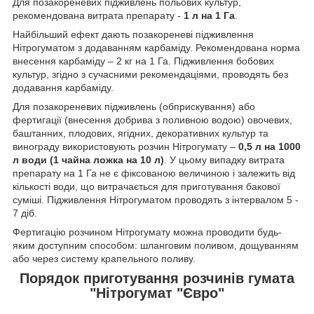
Для позакореневих підживлень польових культур,
рекомендована витрата препарату -
1 л на 1 Га
.
Найбільший ефект дають позакореневі підживлення
Нітрогуматом з додаванням карбаміду. Рекомендована норма
внесення карбаміду – 2 кг на 1 Га. Підживлення бобових
культур, згідно з сучасними рекомендаціями, проводять без
додавання карбаміду.
Для позакореневих підживлень (обприскування) або
фертигації (внесення добрива з поливною водою) овочевих,
баштанних, плодових, ягідних, декоративних культур та
винограду використовують розчин Нітрогумату –
0,5 л на 1000
л води (1 чайна ложка на 10 л)
. У цьому випадку витрата
препарату на 1 Га не є фіксованою величиною і залежить від
кількості води, що витрачається для приготування бакової
суміші. Підживлення Нітрогуматом проводять з інтервалом 5 -
7 діб.
Фертигацію розчином Нітрогумату можна проводити будь-
яким доступним способом: шланговим поливом, дощуванням
або через систему крапельного поливу.
Порядок приготування розчинів гумата
"Нітрогумат "Євро"