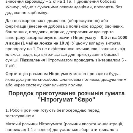
внесення карбаміду – 2 кг на 1 Га. Підживлення бобових
культур, згідно з сучасними рекомендаціями, проводять без
додавання карбаміду.
Для позакореневих підживлень (обприскування) або
фертигації (внесення добрива з поливною водою) овочевих,
баштанних, плодових, ягідних, декоративних культур та
винограду використовують розчин Нітрогумату –
0,5 л на 1000
л води (1 чайна ложка на 10 л)
. У цьому випадку витрата
препарату на 1 Га не є фіксованою величиною і залежить від
кількості води, що витрачається для приготування бакової
суміші. Підживлення Нітрогуматом проводять з інтервалом 5 -
7 діб.
Фертигацію розчином Нітрогумату можна проводити будь-
яким доступним способом: шланговим поливом, дощуванням
або через систему крапельного поливу.
Порядок приготування розчинів гумата
"Нітрогумат "Євро"
1. Робочі розчини готують безпосередньо перед
застосуванням.
Маточні розчини Нітрогумата (розчини високої концентрації,
наприклад 1:1 з водою) допускається зберігати тривало в