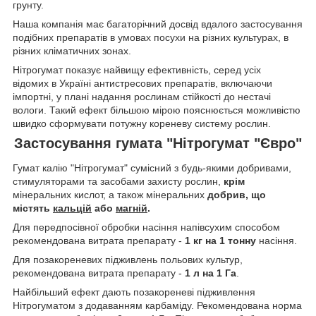
грунту.
Наша компанія має багаторічний досвід вдалого застосування
подібних препаратів в умовах посухи на різних культурах, в
різних кліматичних зонах.
Нітрогумат показує найвищу ефективність, серед усіх
відомих в Україні антистресових препаратів, включаючи
імпортні, у плані надання рослинам стійкості до нестачі
вологи. Такий ефект більшою мірою пояснюється можливістю
швидко сформувати потужну кореневу систему рослин.
Застосування гумата "Нітрогумат "Євро"
Гумат калію "Нітрогумат" сумісний з будь-якими добривами,
стимуляторами та засобами захисту рослин,
крім
мінеральних кислот, а також мінеральних
добрив, що
містять
кальцій
або
магній
.
Для передпосівної обробки насіння напівсухим способом
рекомендована витрата препарату -
1 кг на 1 тонну
насіння.
Для позакореневих підживлень польових культур,
рекомендована витрата препарату -
1 л на 1 Га
.
Найбільший ефект дають позакореневі підживлення
Нітрогуматом з додаванням карбаміду. Рекомендована норма