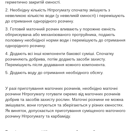
герметично закритій ємності.
2. Необхідну кількість Нітрогумату спочатку змішують з
невеликою кількістю води (у невеликій ємності) і перемішують
до отримання однорідного розчину.
3. Готовий маточний розчин вливають у порожню ємність
обприскувача або механізованого протруйника, подають
половину необхідної норми води і перемішують до отримання
однорідного розчину.
4. Додають всі інші компоненти бакової суміші. Спочатку
розчиняють добрива, потім додають засоби захисту.
Перемішують після додавання кожного компонента.
5. Додають воду до отримання необхідного обсягу.
У разі приготування маточних розчинів, необхідно маточні
розчини Нітрогумату готувати окремо від маточних розчинів
добрив та засобів захисту рослин. Маточні розчини не можна
змішувати, вони готуються та зберігаються у різних ємностях.
Як виняток, допускається приготування суміщеного маточного
розчину Нітрогумату та карбаміду.