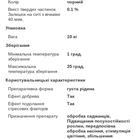
Колір
чорний
Вміст твердих частинок.
0.1 %
Залишок на ситі з вічками
40 мкм,
Упаковка
Вага
10 кг
Зберігання
Мінімальна температура
1 град.
зберігання
Максимальна
35 град.
температура зберігання
Користувальницькі характеристики
Препаративна форма
густа рідина
Ефект добрива
Так
Ефект подолання
Так
стресових факторів
Призначення препарату
обробка саджанців,
Підвищення посухостійкості
рослин, передпосівна
обробка насіння, стимуляція
цвітіння, збільшення