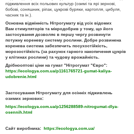
підживлення всіх польових культур (озимі та ярі зернові,
бобові, соняшник, ріпак, цукрові буряки, картопля, цибуля,
часник та ін.).
Основна відмінність Нітрогумату від усіх відомих
Вам стимуляторів та мікродобрив у тому, що його
застосування дозволяє в першу чергу розвинути
потужну кореневу систему рослини. Добре розвинена
коренева система забезпечить посухостійкість,
морозостійкість (за рахунок гарного накопичення цукрів
у клітинах рослини) та чудову врожайність.
Дрібнооптові ціни на гумат "Нітрогумат "Євро":
https://ecologya.com.ua/p1161765721-gumat-kaliya-
udobrenie.html
Застосування Нітрогумату для осінніх підживлень
озимих зернових:
https://ecologya.com.ua/p1256288589-nitrogumat-dlya-
osennih.html
Сайт виробника:
https://ecologya.com.ua/