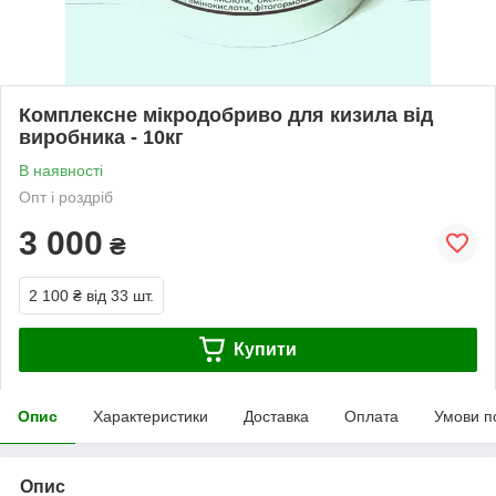
Комплексне мікродобриво для кизила від
виробника - 10кг
В наявності
Опт і роздріб
3 000
₴
2 100 ₴
від 33 шт.
Купити
Опис
Характеристики
Доставка
Оплата
Умови п
Опис