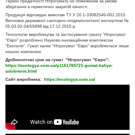
Термін придатності Нітрогумату не обмежений за умови
зберігання в герметично закритій ємності.
Продукція відповідає вимогам ТУ У 20.1-33082546-001:2015.
Висновок державної санітарно-епідеміологічної експертизи №
05.03.02-04/55898 від 17.12.2015 р.
Технологію виробництва та застосування гумату "Нітрогумат
"Євро" розроблено Науково-інноваційним комплексом
"Екологія". Гумат калію "Нітрогумат "Євро" виробляється лише
нашою компанією.
Дрібнооптові ціни на гумат
"Нітрогумат "Євро":
https://ecologya.com.ua/p1161765721-gumat-kaliya-
udobrenie.html
Сайт виробника:
https://ecologya.com.ua/