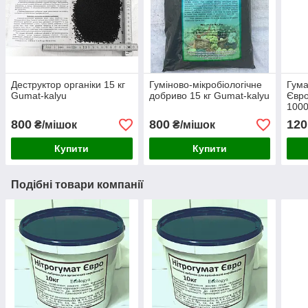
Деструктор органіки 15 кг
Гуміново-мікробіологічне
Гума
Gumat-kalyu
добриво 15 кг Gumat-kalyu
Євро
1000
800
800
120
₴/мішок
₴/мішок
Купити
Купити
Подібні товари компанії