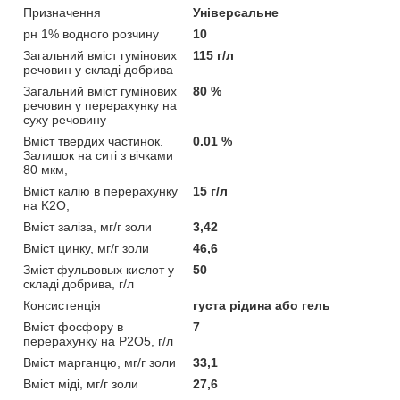
Призначення
Універсальне
рн 1% водного розчину
10
Загальний вміст гумінових
115 г/л
речовин у складі добрива
Загальний вміст гумінових
80 %
речовин у перерахунку на
суху речовину
Вміст твердих частинок.
0.01 %
Залишок на ситі з вічками
80 мкм,
Вміст калію в перерахунку
15 г/л
на K2O,
Вміст заліза, мг/г золи
3,42
Вміст цинку, мг/г золи
46,6
Зміст фульвовых кислот у
50
складі добрива, г/л
Консистенція
густа рідина або гель
Вміст фосфору в
7
перерахунку на P2O5, г/л
Вміст марганцю, мг/г золи
33,1
Вміст міді, мг/г золи
27,6