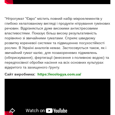
"Нітрогумат "Євро" містить повний набір мікроелементів у
глибоко хелатованому вигляді і продукти нітрування гумінових
речовин. Відрізняється дуже високими антистресовими
властивостями. Показує більш високу результативність
порівняно зі звичайними гуматами. Сприяє швидкому
розвитку кореневої системи та підвищенню посухостійкості
рослин. В Україні аналогів немає. Застосовується також, як і
звичайний гумат калію, для позакореневих підживлень
(обприскування), фертигації (внесення з поливною водою) та
передпосівної обробки насіння на всіх основних культурах
відкритого та захищеного ґрунту.
Сайт виробника:
https://ecologya.com.ua/