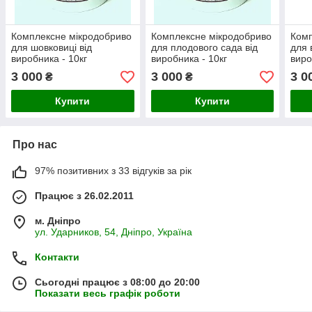
Комплексне мікродобриво
Комплексне мікродобриво
Комп
для шовковиці від
для плодового сада від
для 
виробника - 10кг
виробника - 10кг
виро
3 000
3 000
3 0
₴
₴
Купити
Купити
Про нас
97% позитивних з 33 відгуків за рік
Працює з 26.02.2011
м. Дніпро
ул. Ударников, 54, Дніпро, Україна
Контакти
Сьогодні працює з 08:00 до 20:00
Показати весь графік роботи