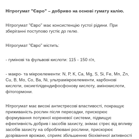
Нітрогумат "Євро" – добриво на основі гумату калію.
Нітрогумат "Євро" має консистенцію густої рідини. При
зберіганні поступово густіє до гелю.
Нітрогумат "Євро" містить:
- гумінові та фульвові кислоти: 115 - 150 г/л,
- макро- та мікроелементи: N, P, K, Ca, Mg, S, Si, Fe, Mn, Zn,
Cu, B, Mo, Co, Ba, Ni, ультрамікроелементи, карбонові
кислоти, оксиетілідендифосфонову кислоту, амінокислоти,
фітогормони.
Нітрогумат має високі антистресові властивості, покращує
приживаність рослин після пересадки, прискорює
формування потужної кореневої системи, підвищує
ефективність добрив і засобів захисту, знімає стрес від впливу
засобів захисту на оброблювані рослини, прискорює
дозрівання врожаю, сприяє збільшенню біохімічної активності