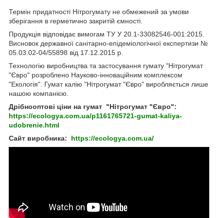
Термін придатності Нітрогумату не обмежений за умови
зберігання в герметично закритій ємності.
Продукція відповідає вимогам ТУ У 20.1-33082546-001:2015.
Висновок державної санітарно-епідеміологічної експертизи №
05.03.02-04/55898 від 17.12.2015 р.
Технологію виробництва та застосування гумату "Нітрогумат
"Євро" розроблено Науково-інноваційним комплексом
"Екологія". Гумат калію "Нітрогумат "Євро" виробляється лише
нашою компанією.
Дрібнооптові ціни на гумат
"Нітрогумат "Євро":
https://ecologya.com.ua/p1161765721-gumat-kaliya-
udobrenie.html
Сайт виробника:
https://ecologya.com.ua/