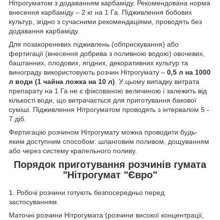
Нітрогуматом з додаванням карбаміду. Рекомендована норма
внесення карбаміду – 2 кг на 1 Га. Підживлення бобових
культур, згідно з сучасними рекомендаціями, проводять без
додавання карбаміду.
Для позакореневих підживлень (обприскування) або
фертигації (внесення добрива з поливною водою) овочевих,
баштанних, плодових, ягідних, декоративних культур та
винограду використовують розчин Нітрогумату –
0,5 л на 1000
л води (1 чайна ложка на 10 л)
. У цьому випадку витрата
препарату на 1 Га не є фіксованою величиною і залежить від
кількості води, що витрачається для приготування бакової
суміші. Підживлення Нітрогуматом проводять з інтервалом 5 -
7 діб.
Фертигацію розчином Нітрогумату можна проводити будь-
яким доступним способом: шланговим поливом, дощуванням
або через систему крапельного поливу.
Порядок приготування розчинів гумата
"Нітрогумат "Євро"
1. Робочі розчини готують безпосередньо перед
застосуванням.
Маточні розчини Нітрогумата (розчини високої концентрації,