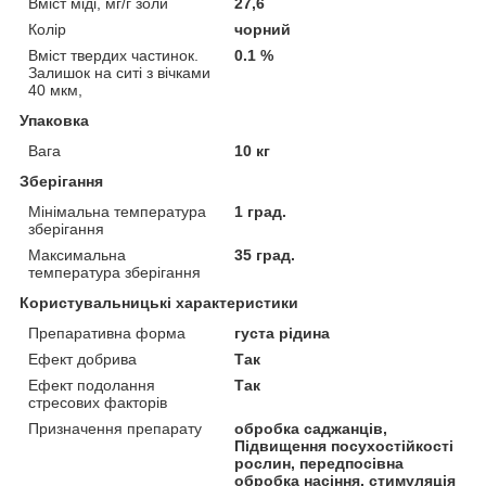
Вміст міді, мг/г золи
27,6
Колір
чорний
Вміст твердих частинок.
0.1 %
Залишок на ситі з вічками
40 мкм,
Упаковка
Вага
10 кг
Зберігання
Мінімальна температура
1 град.
зберігання
Максимальна
35 град.
температура зберігання
Користувальницькі характеристики
Препаративна форма
густа рідина
Ефект добрива
Так
Ефект подолання
Так
стресових факторів
Призначення препарату
обробка саджанців,
Підвищення посухостійкості
рослин, передпосівна
обробка насіння, стимуляція