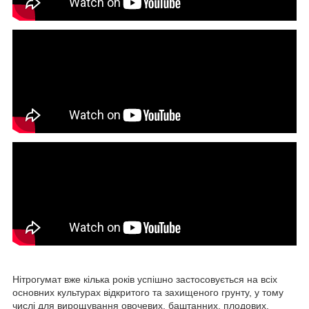
Нітрогумат вже кілька років успішно застосовується на всіх
основних культурах відкритого та захищеного грунту, у тому
числі для вирощування овочевих, баштанних, плодових,