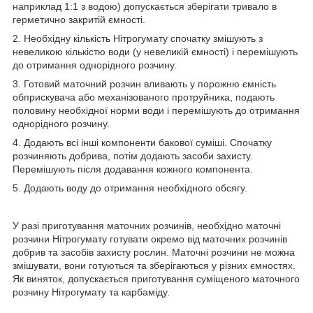
наприклад 1:1 з водою) допускається зберігати тривало в
герметично закритій ємності.
2. Необхідну кількість Нітрогумату спочатку змішують з
невеликою кількістю води (у невеликій ємності) і перемішують
до отримання однорідного розчину.
3. Готовий маточний розчин вливають у порожню ємність
обприскувача або механізованого протруйника, подають
половину необхідної норми води і перемішують до отримання
однорідного розчину.
4. Додають всі інші компоненти бакової суміші. Спочатку
розчиняють добрива, потім додають засоби захисту.
Перемішують після додавання кожного компонента.
5. Додають воду до отримання необхідного обсягу.
У разі приготування маточних розчинів, необхідно маточні
розчини Нітрогумату готувати окремо від маточних розчинів
добрив та засобів захисту рослин. Маточні розчини не можна
змішувати, вони готуються та зберігаються у різних ємностях.
Як виняток, допускається приготування суміщеного маточного
розчину Нітрогумату та карбаміду.