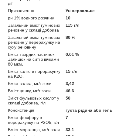
дії
Призначення
Універсальне
рн 1% водного розчину
10
Загальний вміст гумінових
115 г/л
речовин у складі добрива
Загальний вміст гумінових
80 %
речовин у перерахунку на
суху речовину
Вміст твердих частинок.
0.01 %
Залишок на ситі з вічками
80 мкм,
Вміст калію в перерахунку
15 г/л
на K2O,
Вміст заліза, мг/г золи
3,42
Вміст цинку, мг/г золи
46,6
Зміст фульвовых кислот у
50
складі добрива, г/л
Консистенція
густа рідина або гель
Вміст фосфору в
7
перерахунку на P2O5, г/л
Вміст марганцю, мг/г золи
33,1