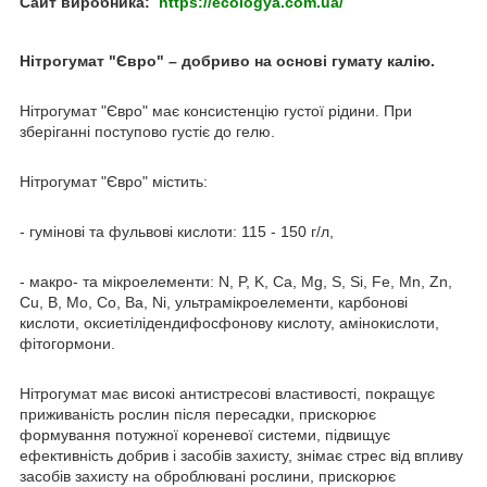
Сайт виробника:
https://ecologya.com.ua/
Нітрогумат "Євро" – добриво на основі гумату калію.
Нітрогумат "Євро" має консистенцію густої рідини. При
зберіганні поступово густіє до гелю.
Нітрогумат "Євро" містить:
- гумінові та фульвові кислоти: 115 - 150 г/л,
- макро- та мікроелементи: N, P, K, Ca, Mg, S, Si, Fe, Mn, Zn,
Cu, B, Mo, Co, Ba, Ni, ультрамікроелементи, карбонові
кислоти, оксиетілідендифосфонову кислоту, амінокислоти,
фітогормони.
Нітрогумат має високі антистресові властивості, покращує
приживаність рослин після пересадки, прискорює
формування потужної кореневої системи, підвищує
ефективність добрив і засобів захисту, знімає стрес від впливу
засобів захисту на оброблювані рослини, прискорює