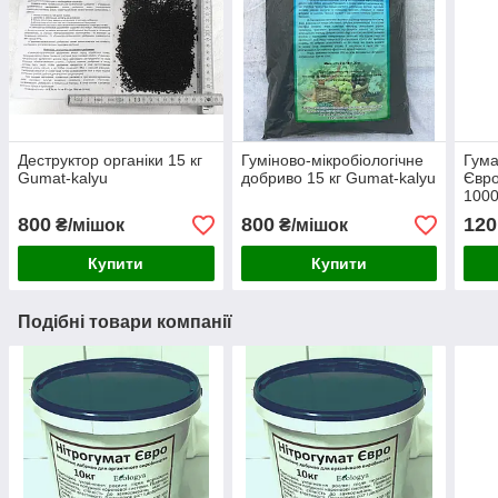
Деструктор органіки 15 кг
Гуміново-мікробіологічне
Гума
Gumat-kalyu
добриво 15 кг Gumat-kalyu
Євро
1000
800
800
120
₴/мішок
₴/мішок
Купити
Купити
Подібні товари компанії