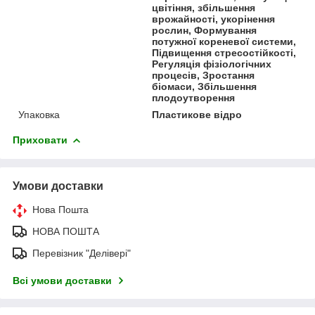
цвітіння, збільшення
врожайності, укорінення
рослин, Формування
потужної кореневої системи,
Підвищення стресостійкості,
Регуляція фізіологічних
процесів, Зростання
біомаси, Збільшення
плодоутворення
Упаковка
Пластикове відро
Приховати
Умови доставки
Нова Пошта
НОВА ПОШТА
Перевізник "Делівері"
Всі умови доставки