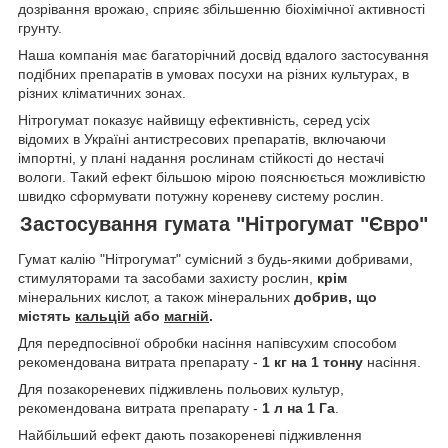
дозрівання врожаю, сприяє збільшенню біохімічної активності
грунту.
Наша компанія має багаторічний досвід вдалого застосування
подібних препаратів в умовах посухи на різних культурах, в
різних кліматичних зонах.
Нітрогумат показує найвищу ефективність, серед усіх
відомих в Україні антистресових препаратів, включаючи
імпортні, у плані надання рослинам стійкості до нестачі
вологи. Такий ефект більшою мірою пояснюється можливістю
швидко сформувати потужну кореневу систему рослин.
Застосування гумата "Нітрогумат "Євро"
Гумат калію "Нітрогумат" сумісний з будь-якими добривами,
стимуляторами та засобами захисту рослин,
крім
мінеральних кислот, а також мінеральних
добрив, що
містять
кальцій
або
магній
.
Для передпосівної обробки насіння напівсухим способом
рекомендована витрата препарату -
1 кг на 1 тонну
насіння.
Для позакореневих підживлень польових культур,
рекомендована витрата препарату -
1 л на 1 Га
.
Найбільший ефект дають позакореневі підживлення