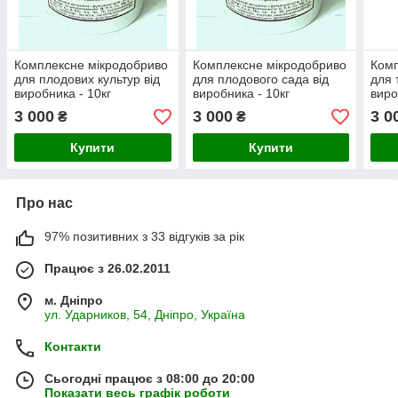
Комплексне мікродобриво
Комплексне мікродобриво
Комп
для плодових культур від
для плодового сада від
для 
виробника - 10кг
виробника - 10кг
виро
3 000
3 000
3 0
₴
₴
Купити
Купити
Про нас
97% позитивних з 33 відгуків за рік
Працює з 26.02.2011
м. Дніпро
ул. Ударников, 54, Дніпро, Україна
Контакти
Сьогодні працює з 08:00 до 20:00
Показати весь графік роботи