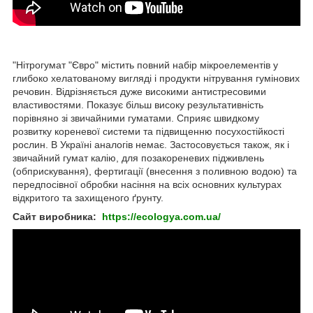
"Нітрогумат "Євро" містить повний набір мікроелементів у
глибоко хелатованому вигляді і продукти нітрування гумінових
речовин. Відрізняється дуже високими антистресовими
властивостями. Показує більш високу результативність
порівняно зі звичайними гуматами. Сприяє швидкому
розвитку кореневої системи та підвищенню посухостійкості
рослин. В Україні аналогів немає. Застосовується також, як і
звичайний гумат калію, для позакореневих підживлень
(обприскування), фертигації (внесення з поливною водою) та
передпосівної обробки насіння на всіх основних культурах
відкритого та захищеного ґрунту.
Сайт виробника:
https://ecologya.com.ua/