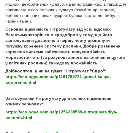
ягідних, декоративних культур, на виноградниках, а також для
підживлення всіх польових культур (озимі та ярі зернові,
бобові, соняшник, ріпак, цукрові буряки, картопля, цибуля,
часник та ін.).
Основна відмінність Нітрогумату від усіх відомих
Вам стимуляторів та мікродобрив у тому, що його
застосування дозволяє в першу чергу розвинути
потужну кореневу систему рослини. Добре розвинена
коренева система забезпечить посухостійкість,
морозостійкість (за рахунок гарного накопичення цукрів
у клітинах рослини) та чудову врожайність.
Дрібнооптові ціни на гумат "Нітрогумат "Євро":
https://ecologya.com.ua/p1161765721-gumat-kaliya-
udobrenie.html
Застосування Нітрогумату для осінніх підживлень
озимих зернових:
https://ecologya.com.ua/p1256288589-nitrogumat-dlya-
osennih.html