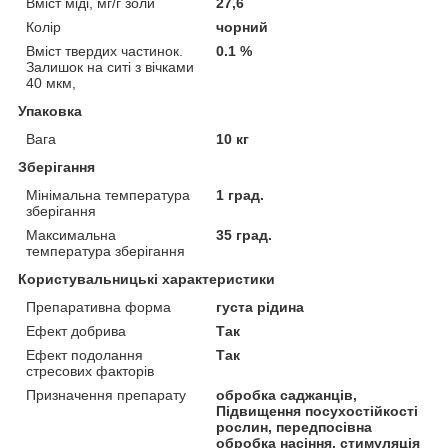
Вміст міді, мг/г золи
27,6
Колір
чорний
Вміст твердих частинок.
0.1 %
Залишок на ситі з вічками
40 мкм,
Упаковка
Вага
10 кг
Зберігання
Мінімальна температура
1 град.
зберігання
Максимальна
35 град.
температура зберігання
Користувальницькі характеристики
Препаративна форма
густа рідина
Ефект добрива
Так
Ефект подолання
Так
стресових факторів
Призначення препарату
обробка саджанців,
Підвищення посухостійкості
рослин, передпосівна
обробка насіння, стимуляція