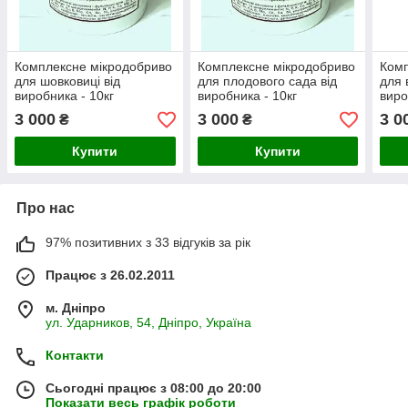
Комплексне мікродобриво
Комплексне мікродобриво
Комп
для шовковиці від
для плодового сада від
для 
виробника - 10кг
виробника - 10кг
виро
3 000
3 000
3 0
₴
₴
Купити
Купити
Про нас
97% позитивних з 33 відгуків за рік
Працює з 26.02.2011
м. Дніпро
ул. Ударников, 54, Дніпро, Україна
Контакти
Сьогодні працює з 08:00 до 20:00
Показати весь графік роботи