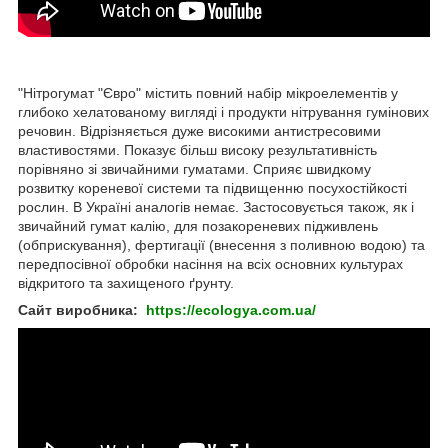
"Нітрогумат "Євро" містить повний набір мікроелементів у
глибоко хелатованому вигляді і продукти нітрування гумінових
речовин. Відрізняється дуже високими антистресовими
властивостями. Показує більш високу результативність
порівняно зі звичайними гуматами. Сприяє швидкому
розвитку кореневої системи та підвищенню посухостійкості
рослин. В Україні аналогів немає. Застосовується також, як і
звичайний гумат калію, для позакореневих підживлень
(обприскування), фертигації (внесення з поливною водою) та
передпосівної обробки насіння на всіх основних культурах
відкритого та захищеного ґрунту.
Сайт виробника:
https://ecologya.com.ua/