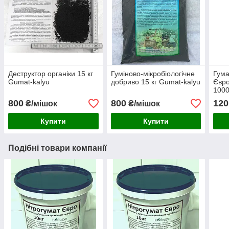
Деструктор органіки 15 кг
Гуміново-мікробіологічне
Гума
Gumat-kalyu
добриво 15 кг Gumat-kalyu
Євро
1000
800
800
120
₴/мішок
₴/мішок
Купити
Купити
Подібні товари компанії