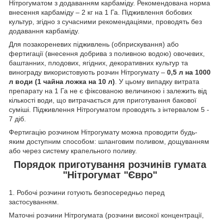
Нітрогуматом з додаванням карбаміду. Рекомендована норма
внесення карбаміду – 2 кг на 1 Га. Підживлення бобових
культур, згідно з сучасними рекомендаціями, проводять без
додавання карбаміду.
Для позакореневих підживлень (обприскування) або
фертигації (внесення добрива з поливною водою) овочевих,
баштанних, плодових, ягідних, декоративних культур та
винограду використовують розчин Нітрогумату –
0,5 л на 1000
л води (1 чайна ложка на 10 л)
. У цьому випадку витрата
препарату на 1 Га не є фіксованою величиною і залежить від
кількості води, що витрачається для приготування бакової
суміші. Підживлення Нітрогуматом проводять з інтервалом 5 -
7 діб.
Фертигацію розчином Нітрогумату можна проводити будь-
яким доступним способом: шланговим поливом, дощуванням
або через систему крапельного поливу.
Порядок приготування розчинів гумата
"Нітрогумат "Євро"
1. Робочі розчини готують безпосередньо перед
застосуванням.
Маточні розчини Нітрогумата (розчини високої концентрації,