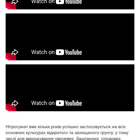
Нітрогумат вже кілька років успішно застосовується на всіх
основних культурах відкритого та захищеного грунту, у тому
числі для вирощування овочевих, баштанних, плодових,