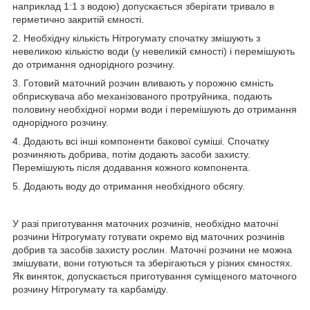
наприклад 1:1 з водою) допускається зберігати тривало в
герметично закритій ємності.
2. Необхідну кількість Нітрогумату спочатку змішують з
невеликою кількістю води (у невеликій ємності) і перемішують
до отримання однорідного розчину.
3. Готовий маточний розчин вливають у порожню ємність
обприскувача або механізованого протруйника, подають
половину необхідної норми води і перемішують до отримання
однорідного розчину.
4. Додають всі інші компоненти бакової суміші. Спочатку
розчиняють добрива, потім додають засоби захисту.
Перемішують після додавання кожного компонента.
5. Додають воду до отримання необхідного обсягу.
У разі приготування маточних розчинів, необхідно маточні
розчини Нітрогумату готувати окремо від маточних розчинів
добрив та засобів захисту рослин. Маточні розчини не можна
змішувати, вони готуються та зберігаються у різних ємностях.
Як виняток, допускається приготування суміщеного маточного
розчину Нітрогумату та карбаміду.