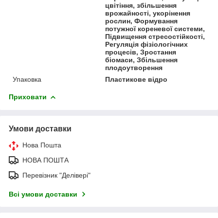
цвітіння, збільшення
врожайності, укорінення
рослин, Формування
потужної кореневої системи,
Підвищення стресостійкості,
Регуляція фізіологічних
процесів, Зростання
біомаси, Збільшення
плодоутворення
Упаковка
Пластикове відро
Приховати
Умови доставки
Нова Пошта
НОВА ПОШТА
Перевізник "Делівері"
Всі умови доставки