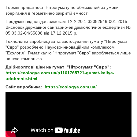
Термін придатності Нітрогумату не обмежений за умови
зберігання в герметично закритій ємності.
Продукція відповідає вимогам ТУ У 20.1-33082546-001:2015.
Висновок державної санітарно-епідеміологічної експертизи №
05.03.02-04/55898 від 17.12.2015 р.
Технологію виробництва та застосування гумату "Нітрогумат
"Євро" розроблено Науково-інноваційним комплексом
"Екологія". Гумат калію "Нітрогумат "Євро" виробляється лише
нашою компанією.
Дрібнооптові ціни на гумат
"Нітрогумат "Євро":
https://ecologya.com.ua/p1161765721-gumat-kaliya-
udobrenie.html
Сайт виробника:
https://ecologya.com.ua/