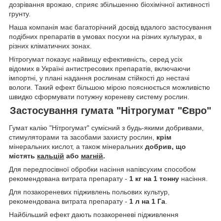
дозрівання врожаю, сприяє збільшенню біохімічної активності
грунту.
Наша компанія має багаторічний досвід вдалого застосування
подібних препаратів в умовах посухи на різних культурах, в
різних кліматичних зонах.
Нітрогумат показує найвищу ефективність, серед усіх
відомих в Україні антистресових препаратів, включаючи
імпортні, у плані надання рослинам стійкості до нестачі
вологи. Такий ефект більшою мірою пояснюється можливістю
швидко сформувати потужну кореневу систему рослин.
Застосування гумата "Нітрогумат "Євро"
Гумат калію "Нітрогумат" сумісний з будь-якими добривами,
стимуляторами та засобами захисту рослин,
крім
мінеральних кислот, а також мінеральних
добрив, що
містять
кальцій
або
магній
.
Для передпосівної обробки насіння напівсухим способом
рекомендована витрата препарату -
1 кг на 1 тонну
насіння.
Для позакореневих підживлень польових культур,
рекомендована витрата препарату -
1 л на 1 Га
.
Найбільший ефект дають позакореневі підживлення