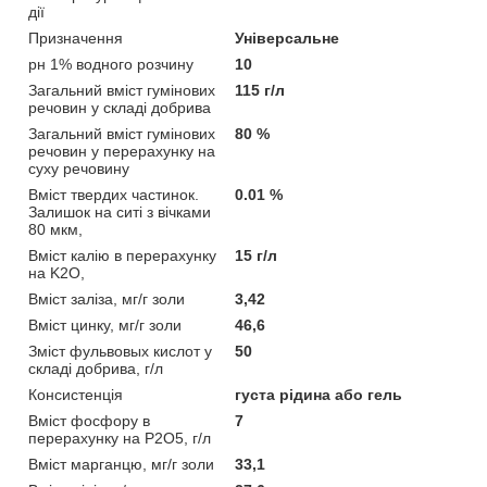
дії
Призначення
Універсальне
рн 1% водного розчину
10
Загальний вміст гумінових
115 г/л
речовин у складі добрива
Загальний вміст гумінових
80 %
речовин у перерахунку на
суху речовину
Вміст твердих частинок.
0.01 %
Залишок на ситі з вічками
80 мкм,
Вміст калію в перерахунку
15 г/л
на K2O,
Вміст заліза, мг/г золи
3,42
Вміст цинку, мг/г золи
46,6
Зміст фульвовых кислот у
50
складі добрива, г/л
Консистенція
густа рідина або гель
Вміст фосфору в
7
перерахунку на P2O5, г/л
Вміст марганцю, мг/г золи
33,1