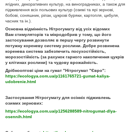
ягідних, декоративних культур, на виноградниках, а також для
підживлення всіх польових культур (озимі та ярі зернові,
бобові, соняшник, ріпак, цукрові буряки, картопля, цибуля,
часник та ін.).
Основна відмінність Нітрогумату від усіх відомих
Вам стимуляторів та мікродобрив у тому, що його
застосування дозволяє в першу чергу розвинути
потужну кореневу систему рослини. Добре розвинена
коренева система забезпечить посухостійкість,
морозостійкість (за рахунок гарного накопичення цукрів
у клітинах рослини) та чудову врожайність.
Дрібнооптові ціни на гумат "Нітрогумат "Євро":
https://ecologya.com.ua/p1161765721-gumat-kaliya-
udobrenie.html
Застосування Нітрогумату для осінніх підживлень
озимих зернових:
https://ecologya.com.ua/p1256288589-nitrogumat-dlya-
osennih.html