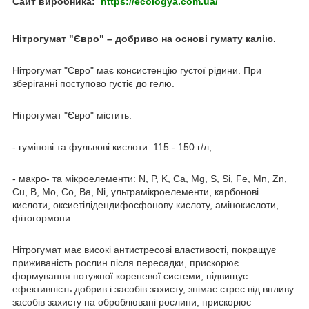
Сайт виробника:
https://ecologya.com.ua/
Нітрогумат "Євро" – добриво на основі гумату калію.
Нітрогумат "Євро" має консистенцію густої рідини. При
зберіганні поступово густіє до гелю.
Нітрогумат "Євро" містить:
- гумінові та фульвові кислоти: 115 - 150 г/л,
- макро- та мікроелементи: N, P, K, Ca, Mg, S, Si, Fe, Mn, Zn,
Cu, B, Mo, Co, Ba, Ni, ультрамікроелементи, карбонові
кислоти, оксиетілідендифосфонову кислоту, амінокислоти,
фітогормони.
Нітрогумат має високі антистресові властивості, покращує
приживаність рослин після пересадки, прискорює
формування потужної кореневої системи, підвищує
ефективність добрив і засобів захисту, знімає стрес від впливу
засобів захисту на оброблювані рослини, прискорює