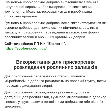
Гуміново-мікробіологічне добриво виготовляється тільки з
натуральної сировини, без використання синтетичних
компонентів. Може застосовуватися для виробництва
органічної продукції.
Гуміново-мікробіологічне добриво може використовуватися як
основне добриво, для комплексних підживлень рослин, а
також для прискорення переведення в засвоювані форми
рослинних залишків або інших органічних добрив.
Сайт виробника ПП НІК "Екологія":
https://ecologya.com.ua/
Використання для прискорення
розкладання рослинних залишків
Для прискорення перегнивання стерні, Гуміново-
мікробіологічне добриво розкидають на поверхні ґрунту, потім
проводять дискування стерні.
Для прискорення переведення органічних добрив в
доступний для рослин стан, Гуміново-мікробіологічне добриво
вносять у ґрунт разом з органічними добривами або після їх
внесення.