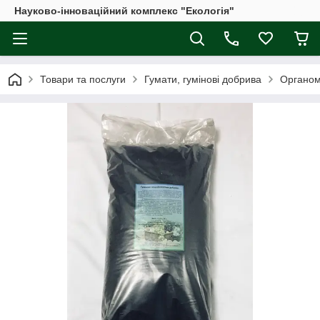
Науково-інноваційний комплекс "Екологія"
Товари та послуги
Гумати, гумінові добрива
Органомі