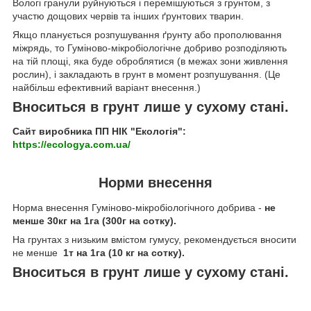
Вологі гранули руйнуються і перемішуються з грунтом, з
участю дощових червів та інших ґрунтових тварин.
Якщо планується розпушування ґрунту або прополювання
міжрядь, то Гуміново-мікробіологічне добриво розподіляють
на тій площі, яка буде оброблятися (в межах зони живлення
рослин), і закладають в грунт в момент розпушування. (Це
найбільш ефективний варіант внесення.)
Вноситься в грунт лише у сухому стані.
Сайт виробника ПП НІК "Екологія":
https://ecologya.com.ua/
Норми внесення
Норма внесення Гуміново-мікробіологічного добрива -
не
менше 30кг на 1га (300г на сотку).
На грунтах з низьким вмістом гумусу, рекомендується вносити
не менше
1т на 1га (10 кг на сотку).
Вноситься в грунт лише у сухому стані.