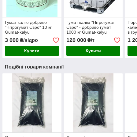
Гумат калію добриво
Гумат калію "Нітрогумат
Поро
"Нітрогумат Євро" 10 кг
Євро" - добриво гумат
калі
Gumat-kalyu
1000 кг Gumat-kalyu
в гр
3 000
120 000
1 2
₴/відро
₴/т
Купити
Купити
Подібні товари компанії