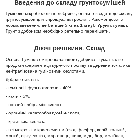
Введення до складу грунтосумішей
Гуміново-мікробіологічне добриво доцільно вводити до складу
грунтосумішей для вирощування рослин. Рекомендована
норма введення:
не більше 5 кг на 1 м куб. ґрунтосуміші.
Ґрунт з добривом необхідно ретельно перемішати.
Діючі речовини. Склад
Основа Гуміново-мікробіологічного добрива - гумат калію,
продукти ферментації курячого посліду та деревна зола, яка
нейтралізована гуміновими кислотами.
Добриво містить:
- гумінові і фульвокислоти - 40%,
- калій - 5%,
- повний набір амінокислот,
- органічні хелатообразуючі кислоти,
- кремнієва кислота,
- всі макро - і мікроелементи (азот, фосфор, калій, кальцій,
магній, сірку, залізо, марганець, цинк, мідь, бор, молібден,