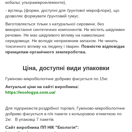
кобальт, ультрамікроелементи),
- вуглець (форми, доступні для ґрунтової мікрофлори), що
дозволяє формувати ґрунтовий гумус.
Виготовляється тільки з натуральної сировини, без
використання синтетичних компонентів. Не містить шкідливих
речовин. Не має шкідливого впливу на навколишнє
середовище. Не володіє неприємним запахом. Не чинить
токсичного впливу на людину і тварин.
Повністю відповідає
принципам органічного землеробства.
Ціна, доступні види упаковки
Гуміново-мікробіологічне добриво фасується по 15кг.
Актуальні ціни на сайті виробника:
https://ecologya.com.ua/
Для підприємств роздрібної торгівлі, Гуміново-мікробіологічне
добриво фасується в п/е пакети з кольоровою етикеткою по
2кг. В упаковці 7 пакетів.
Сайт виробника ПП НІК "Екологія":