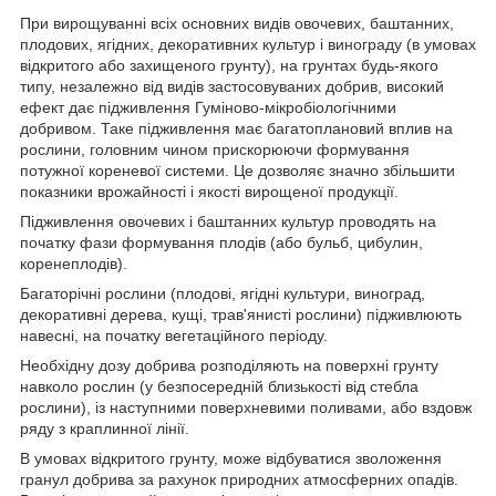
При вирощуванні всіх основних видів овочевих, баштанних,
плодових, ягідних, декоративних культур і винограду (в умовах
відкритого або захищеного грунту), на грунтах будь-якого
типу, незалежно від видів застосовуваних добрив, високий
ефект дає підживлення Гуміново-мікробіологічними
добривом. Таке підживлення має багатоплановий вплив на
рослини, головним чином прискорюючи формування
потужної кореневої системи. Це дозволяє значно збільшити
показники врожайності і якості вирощеної продукції.
Підживлення овочевих і баштанних культур проводять на
початку фази формування плодів (або бульб, цибулин,
коренеплодів).
Багаторічні рослини (плодові, ягідні культури, виноград,
декоративні дерева, кущі, трав'янисті рослини) підживлюють
навесні, на початку вегетаційного періоду.
Необхідну дозу добрива розподіляють на поверхні грунту
навколо рослин (у безпосередній близькості від стебла
рослини), із наступними поверхневими поливами, або вздовж
ряду з краплинної лінії.
В умовах відкритого грунту, може відбуватися зволоження
гранул добрива за рахунок природних атмосферних опадів.