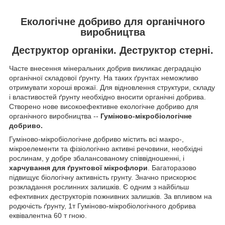
Екологічне добриво для органічного
виробництва
Деструктор органіки. Деструктор стерні.
Часте внесення мінеральних добрив викликає деградацію
органічної складової ґрунту. На таких ґрунтах неможливо
отримувати хороші врожаї. Для відновлення структури, складу
і властивостей ґрунту необхідно вносити органічні добрива.
Створено нове високоефективне екологічне добриво для
органічного виробництва --
Гуміново-мікробіологічне
добриво.
Гуміново-мікробіологічне добриво містить всі макро-,
мікроелементи та фізіологічно активні речовини, необхідні
рослинам, у добре збалансованому співвідношенні, і
харчування для ґрунтової мікрофлори
. Багаторазово
підвищує біологічну активність грунту. Значно прискорює
розкладання рослинних залишків. Є одним з найбільш
ефективних деструкторів пожнивних залишків. За впливом на
родючість ґрунту, 1т Гуміново-мікробіологічного добрива
еквівалентна 60 т гною.