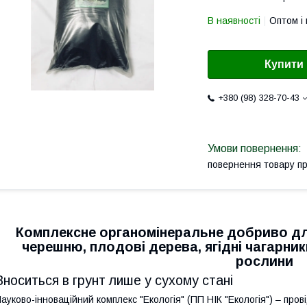
В наявності
Оптом і 
Купити
+380 (98) 328-70-43
повернення товару п
Комплексне органомінеральне добриво для
черешню, плодові дерева, ягідні чагарник
рослини
Вноситься в грунт лише у сухому стані
ауково-інноваційний комплекс "Екологія" (ПП НІК "Екологія") – пров