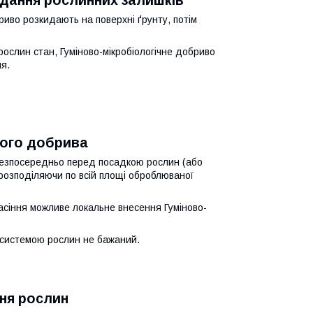
дання рослинних залишків
риво розкидають на поверхні ґрунту, потім
ослин стан, Гуміново-мікробіологічне добриво
ня.
ного добрива
 безпосередньо перед посадкою рослин (або
 розподіляючи по всій площі оброблюваної
насіння можливе локальне внесення Гуміново-
 системою рослин не бажаний.
ня рослин