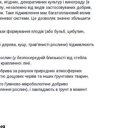
, ягідних, декоративних культур і винограду (в
ипу, незалежно від видів застосовуваних добрив,
ом. Таке підживлення має багатоплановий вплив
еневої системи. Це дозволяє значно збільшити
ази формування плодів (або бульб, цибулин,
ні дерева, кущі, трав'янисті рослини) підживлюють
ослин (у безпосередній близькості від стебла
раплинної лінії.
добрива за рахунок природних атмосферних
астю дощових червів та інших ґрунтових тварин.
о Гуміново-мікробіологічне добриво
лення рослин), і закладають в грунт в момент
ня