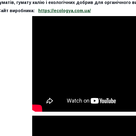
уматів, гумату калію і екологічних добрив для органічного 
Сайт виробника:
https://ecologya.com.ua/