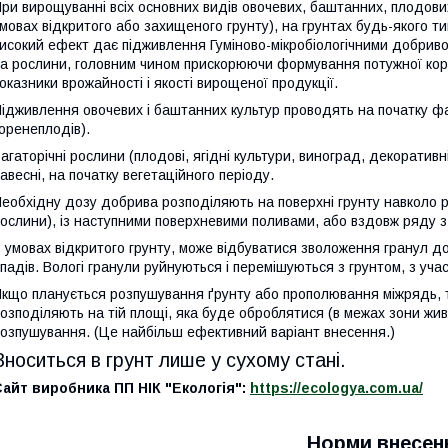
ри вирощуванні всіх основних видів овочевих, баштанних, плодових
мовах відкритого або захищеного грунту), на грунтах будь-якого т
исокий ефект дає підживлення Гуміново-мікробіологічними добрив
а рослини, головним чином прискорюючи формування потужної кор
оказники врожайності і якості вирощеної продукції.
ідживлення овочевих і баштанних культур проводять на початку ф
оренеплодів).
агаторічні рослини (плодові, ягідні культури, виноград, декоратив
авесні, на початку вегетаційного періоду.
еобхідну дозу добрива розподіляють на поверхні грунту навколо р
ослини), із наступними поверхневими поливами, або вздовж ряду з к
 умовах відкритого грунту, може відбуватися зволоження гранул 
падів. Вологі гранули руйнуються і перемішуються з грунтом, з уч
кщо планується розпушування ґрунту або прополювання міжрядь, т
озподіляють на тій площі, яка буде оброблятися (в межах зони жив
озпушування. (Це найбільш ефективний варіант внесення.)
Вноситься в грунт лише у сухому стані.
айт виробника ПП НІК "Екологія":
https://ecologya.com.ua/
Норми внесен