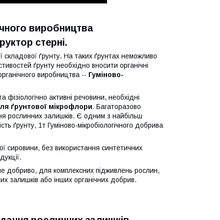
ічного виробництва
руктор стерні.
 складової ґрунту. На таких ґрунтах неможливо
стивостей ґрунту необхідно вносити органічні
рганічного виробництва --
Гуміново-
та фізіологічно активні речовини, необхідні
ля ґрунтової мікрофлори
. Багаторазово
ння рослинних залишків. Є одним з найбільш
ть ґрунту, 1т Гуміново-мікробіологічного добрива
ної сировини, без використання синтетичних
дукції.
не добриво, для комплексних підживлень рослин,
х залишків або інших органічних добрив.