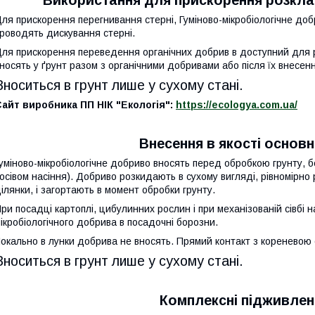
Використання для прискорення розкла
ля прискорення перегнивання стерні, Гуміново-мікробіологічне доб
роводять дискування стерні.
ля прискорення переведення органічних добрив в доступний для р
носять у ґрунт разом з органічними добривами або після їх внесен
Вноситься в грунт лише у сухому стані.
айт виробника ПП НІК "Екологія":
https://ecologya.com.ua/
Внесення в якості основ
уміново-мікробіологічне добриво вносять перед обробкою грунту,
осівом насіння). Добриво розкидають в сухому вигляді, рівномірно
ілянки, і загортають в момент обробки грунту.
ри посадці картоплі, цибулинних рослин і при механізованій сівбі 
ікробіологічного добрива в посадочні борозни.
окально в лунки добрива не вносять. Прямий контакт з кореневою
Вноситься в грунт лише у сухому стані.
Комплексні підживлен