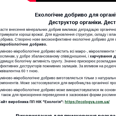
Екологічне добриво для орган
Деструктор органіки. Дест
асте внесення мінеральних добрив викликає деградацію органічної
тримувати хороші врожаї. Для відновлення структури, складу і вла
обрива. Створено нове високоефективне екологічне добриво для о
ікробіологічне добриво.
уміново-мікробіологічне добриво містить всі макро-, мікроелементи 
ослинам, у добре збалансованому співвідношенні, і
харчування д
ідвищує біологічну активність грунту. Значно прискорює розклада
фективних деструкторів пожнивних залишків. За впливом на родючіс
квівалентна 60 т гною.
уміново-мікробіологічне добриво виготовляється тільки з натураль
омпонентів. Може застосовуватися для виробництва органічної про
уміново-мікробіологічне добриво може використовуватися як основ
 також для прискорення переведення в засвоювані форми рослинни
айт виробника ПП НІК "Екологія":
https://ecologya.com.ua/