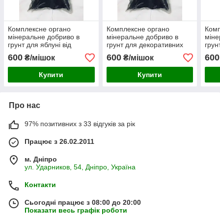
Комплексне органо
Комплексне органо
Комп
мінеральне добриво в
мінеральне добриво в
міне
грунт для яблуні від
грунт для декоративних
грун
виробника - 15 кг
рослин від виробника - 15
виро
600
600
600
₴/мішок
₴/мішок
кг
Купити
Купити
Про нас
97% позитивних з 33 відгуків за рік
Працює з 26.02.2011
м. Дніпро
ул. Ударников, 54, Дніпро, Україна
Контакти
Сьогодні працює з 08:00 до 20:00
Показати весь графік роботи