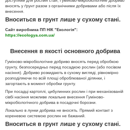
доступний для рослин стан, Гуміново-мікробіологічне добриво
вносять у ґрунт разом з органічними добривами або після їх
внесення.
Вноситься в грунт лише у сухому стані.
Сайт виробника ПП НІК "Екологія":
https://ecologya.com.ua/
Внесення в якості основного добрива
Гуміново-мікробіологічне добриво вносять перед обробкою
грунту, безпосередньо перед посадкою рослин (або посівом
насіння). Добриво розкидають в сухому вигляді, рівномірно
розподіляючи по всій площі оброблюваної ділянки, і
загортають в момент обробки грунту.
При посадці картоплі, цибулинних рослин і при механізованій
сівбі насіння можливе локальне внесення Гуміново-
мікробіологічного добрива в посадочні борозни.
Локально в лунки добрива не вносять. Прямий контакт з
кореневою системою рослин не бажаний.
Вноситься в грунт лише у сухому стані.