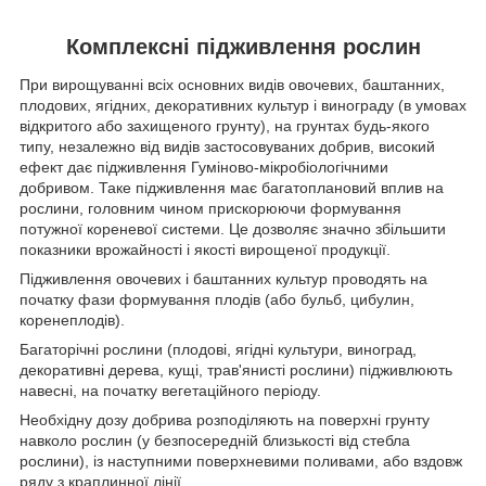
Комплексні підживлення рослин
При вирощуванні всіх основних видів овочевих, баштанних,
плодових, ягідних, декоративних культур і винограду (в умовах
відкритого або захищеного грунту), на грунтах будь-якого
типу, незалежно від видів застосовуваних добрив, високий
ефект дає підживлення Гуміново-мікробіологічними
добривом. Таке підживлення має багатоплановий вплив на
рослини, головним чином прискорюючи формування
потужної кореневої системи. Це дозволяє значно збільшити
показники врожайності і якості вирощеної продукції.
Підживлення овочевих і баштанних культур проводять на
початку фази формування плодів (або бульб, цибулин,
коренеплодів).
Багаторічні рослини (плодові, ягідні культури, виноград,
декоративні дерева, кущі, трав'янисті рослини) підживлюють
навесні, на початку вегетаційного періоду.
Необхідну дозу добрива розподіляють на поверхні грунту
навколо рослин (у безпосередній близькості від стебла
рослини), із наступними поверхневими поливами, або вздовж
ряду з краплинної лінії.