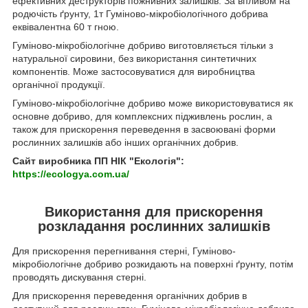
ефективних деструкторів пожнивних залишків. За впливом на
родючість ґрунту, 1т Гуміново-мікробіологічного добрива
еквівалентна 60 т гною.
Гуміново-мікробіологічне добриво виготовляється тільки з
натуральної сировини, без використання синтетичних
компонентів. Може застосовуватися для виробництва
органічної продукції.
Гуміново-мікробіологічне добриво може використовуватися як
основне добриво, для комплексних підживлень рослин, а
також для прискорення переведення в засвоювані форми
рослинних залишків або інших органічних добрив.
Сайт виробника ПП НІК "Екологія":
https://ecologya.com.ua/
Використання для прискорення
розкладання рослинних залишків
Для прискорення перегнивання стерні, Гуміново-
мікробіологічне добриво розкидають на поверхні ґрунту, потім
проводять дискування стерні.
Для прискорення переведення органічних добрив в