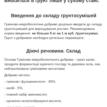
Вноситься в грунт лише у сухому стані.
Введення до складу грунтосумішей
Гуміново-мікробіологічне добриво доцільно вводити до складу
грунтосумішей для вирощування рослин. Рекомендована
норма введення:
не більше 5 кг на 1 м куб. ґрунтосуміші.
Ґрунт з добривом необхідно ретельно перемішати.
Діючі речовини. Склад
Основа Гуміново-мікробіологічного добрива - гумат калію,
продукти ферментації курячого посліду та деревна зола, яка
нейтралізована гуміновими кислотами.
Добриво містить:
- гумінові і фульвокислоти - 40%,
- калій - 5%,
- повний набір амінокислот,
- органічні хелатообразуючі кислоти,