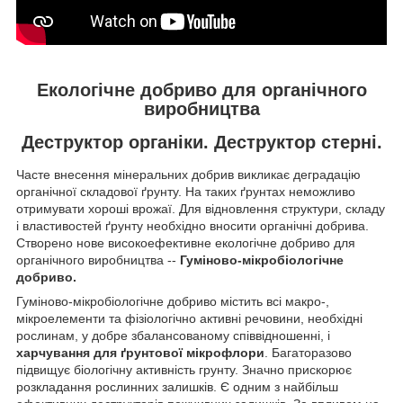
Екологічне добриво для органічного
виробництва
Деструктор органіки. Деструктор стерні.
Часте внесення мінеральних добрив викликає деградацію
органічної складової ґрунту. На таких ґрунтах неможливо
отримувати хороші врожаї. Для відновлення структури, складу
і властивостей ґрунту необхідно вносити органічні добрива.
Створено нове високоефективне екологічне добриво для
органічного виробництва --
Гуміново-мікробіологічне
добриво.
Гуміново-мікробіологічне добриво містить всі макро-,
мікроелементи та фізіологічно активні речовини, необхідні
рослинам, у добре збалансованому співвідношенні, і
харчування для ґрунтової мікрофлори
. Багаторазово
підвищує біологічну активність грунту. Значно прискорює
розкладання рослинних залишків. Є одним з найбільш