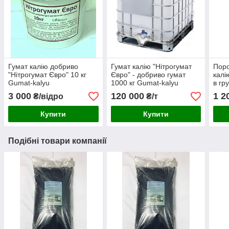
Гумат калію добриво
Гумат калію "Нітрогумат
Поро
"Нітрогумат Євро" 10 кг
Євро" - добриво гумат
калі
Gumat-kalyu
1000 кг Gumat-kalyu
в гр
3 000
120 000
1 2
₴/відро
₴/т
Купити
Купити
Подібні товари компанії