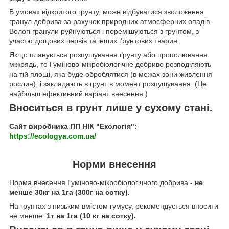
В умовах відкритого грунту, може відбуватися зволоження
гранул добрива за рахунок природних атмосферних опадів.
Вологі гранули руйнуються і перемішуються з грунтом, з
участю дощових червів та інших ґрунтових тварин.
Якщо планується розпушування ґрунту або прополювання
міжрядь, то Гуміново-мікробіологічне добриво розподіляють
на тій площі, яка буде оброблятися (в межах зони живлення
рослин), і закладають в грунт в момент розпушування. (Це
найбільш ефективний варіант внесення.)
Вноситься в грунт лише у сухому стані.
Сайт виробника ПП НІК "Екологія":
https://ecologya.com.ua/
Норми внесення
Норма внесення Гуміново-мікробіологічного добрива -
не
менше 30кг на 1га (300г на сотку).
На грунтах з низьким вмістом гумусу, рекомендується вносити
не менше
1т на 1га (10 кг на сотку).