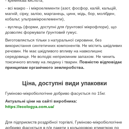
- кремнієва кислота,
- всі макро - і мікроелементи (азот, фосфор, калій, кальцій,
магній, сірку, залізо, марганець, цинк, мідь, бор, молібден,
кобальт, ультрамікроелементи),
- вуглець (форми, доступні для ґрунтової мікрофлори), що
дозволяє формувати ґрунтовий гумус.
Виготовляється тільки з натуральної сировини, без
використання синтетичних компонентів. Не містить шкідливих
речовин. Не має шкідливого впливу на навколишнє
середовище. Не володіє неприємним запахом. Не чинить
токсичного впливу на людину і тварин.
Повністю відповідає
принципам органічного землеробства.
Ціна, доступні види упаковки
Гуміново-мікробіологічне добриво фасується по 15кг.
Актуальні ціни на сайті виробника:
https://ecologya.com.ua/
Для підприємств роздрібної торгівлі, Гуміново-мікробіологічне
добриво фасується в п/е пакети з кольоровою етикеткою по