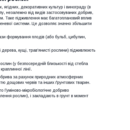
, ягідних, декоративних культур і винограду (в
ипу, незалежно від видів застосовуваних добрив,
ом. Таке підживлення має багатоплановий вплив
еневої системи. Це дозволяє значно збільшити
ази формування плодів (або бульб, цибулин,
ні дерева, кущі, трав'янисті рослини) підживлюють
ослин (у безпосередній близькості від стебла
раплинної лінії.
добрива за рахунок природних атмосферних
астю дощових червів та інших ґрунтових тварин.
о Гуміново-мікробіологічне добриво
лення рослин), і закладають в грунт в момент