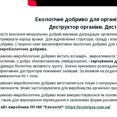
Екологічне добриво для орган
Деструктор органіки. Дест
асте внесення мінеральних добрив викликає деградацію органічної
тримувати хороші врожаї. Для відновлення структури, складу і вла
обрива. Створено нове високоефективне екологічне добриво для о
ікробіологічне добриво.
уміново-мікробіологічне добриво містить всі макро-, мікроелементи 
ослинам, у добре збалансованому співвідношенні, і
харчування д
ідвищує біологічну активність грунту. Значно прискорює розклада
фективних деструкторів пожнивних залишків. За впливом на родючіс
квівалентна 60 т гною.
уміново-мікробіологічне добриво виготовляється тільки з натураль
омпонентів. Може застосовуватися для виробництва органічної про
уміново-мікробіологічне добриво може використовуватися як основ
 також для прискорення переведення в засвоювані форми рослинни
айт виробника ПП НІК "Екологія":
https://ecologya.com.ua/