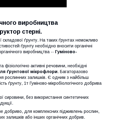
ічного виробництва
руктор стерні.
 складової ґрунту. На таких ґрунтах неможливо
стивостей ґрунту необхідно вносити органічні
рганічного виробництва --
Гуміново-
та фізіологічно активні речовини, необхідні
ля ґрунтової мікрофлори
. Багаторазово
ння рослинних залишків. Є одним з найбільш
ть ґрунту, 1т Гуміново-мікробіологічного добрива
ної сировини, без використання синтетичних
дукції.
не добриво, для комплексних підживлень рослин,
х залишків або інших органічних добрив.