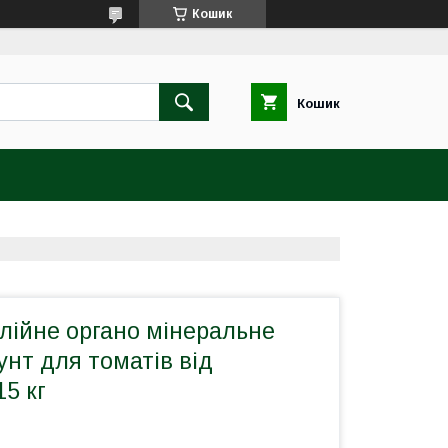
Кошик
Кошик
лійне органо мінеральне
унт для томатів від
15 кг