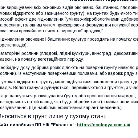
ри вирощуванні всіх основних видів овочевих, баштанних, плодових
мовах відкритого або захищеного грунту), на грунтах будь-якого т
исокий ефект дає підживлення Гуміново-мікробіологічними добрив
а рослини, головним чином прискорюючи формування потужної кор
оказники врожайності і якості вирощеної продукції.
ідживлення овочевих і баштанних культур проводять на початку ф
оренеплодів).
агаторічні рослини (плодові, ягідні культури, виноград, декоратив
авесні, на початку вегетаційного періоду.
еобхідну дозу добрива розподіляють на поверхні грунту навколо р
ослини), із наступними поверхневими поливами, або вздовж ряду з к
 умовах відкритого грунту, може відбуватися зволоження гранул 
падів. Вологі гранули руйнуються і перемішуються з грунтом, з уч
кщо планується розпушування ґрунту або прополювання міжрядь, т
озподіляють на тій площі, яка буде оброблятися (в межах зони жив
озпушування. (Це найбільш ефективний варіант внесення.)
Вноситься в грунт лише у сухому стані.
айт виробника ПП НІК "Екологія":
https://ecologya.com.ua/