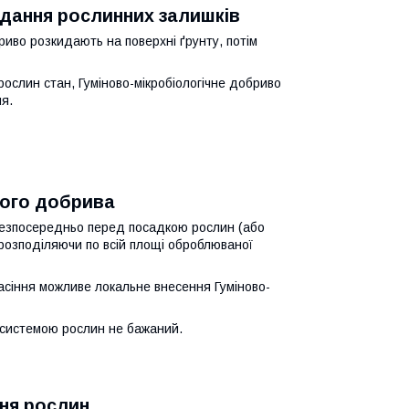
дання рослинних залишків
риво розкидають на поверхні ґрунту, потім
ослин стан, Гуміново-мікробіологічне добриво
ня.
ного добрива
 безпосередньо перед посадкою рослин (або
 розподіляючи по всій площі оброблюваної
насіння можливе локальне внесення Гуміново-
 системою рослин не бажаний.
ня рослин