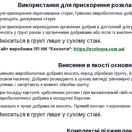
Використання для прискорення розкла
ля прискорення перегнивання стерні, Гуміново-мікробіологічне доб
роводять дискування стерні.
ля прискорення переведення органічних добрив в доступний для р
носять у ґрунт разом з органічними добривами або після їх внесен
Вноситься в грунт лише у сухому стані.
айт виробника ПП НІК "Екологія":
https://ecologya.com.ua/
Внесення в якості основ
уміново-мікробіологічне добриво вносять перед обробкою грунту,
осівом насіння). Добриво розкидають в сухому вигляді, рівномірно
ілянки, і загортають в момент обробки грунту.
ри посадці картоплі, цибулинних рослин і при механізованій сівбі 
ікробіологічного добрива в посадочні борозни.
окально в лунки добрива не вносять. Прямий контакт з кореневою
Вноситься в грунт лише у сухому стані.
Комплексні підживлен