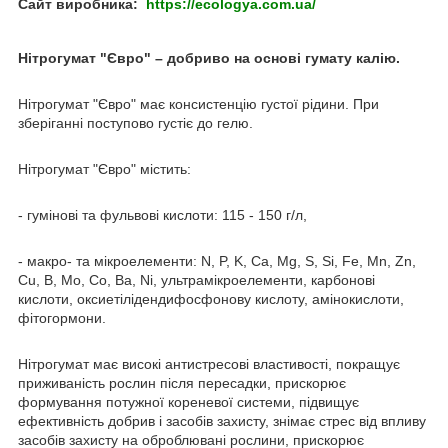
Сайт виробника:
https://ecologya.com.ua/
Нітрогумат "Євро" – добриво на основі гумату калію.
Нітрогумат "Євро" має консистенцію густої рідини. При
зберіганні поступово густіє до гелю.
Нітрогумат "Євро" містить:
- гумінові та фульвові кислоти: 115 - 150 г/л,
- макро- та мікроелементи: N, P, K, Ca, Mg, S, Si, Fe, Mn, Zn,
Cu, B, Mo, Co, Ba, Ni, ультрамікроелементи, карбонові
кислоти, оксиетілідендифосфонову кислоту, амінокислоти,
фітогормони.
Нітрогумат має високі антистресові властивості, покращує
приживаність рослин після пересадки, прискорює
формування потужної кореневої системи, підвищує
ефективність добрив і засобів захисту, знімає стрес від впливу
засобів захисту на оброблювані рослини, прискорює