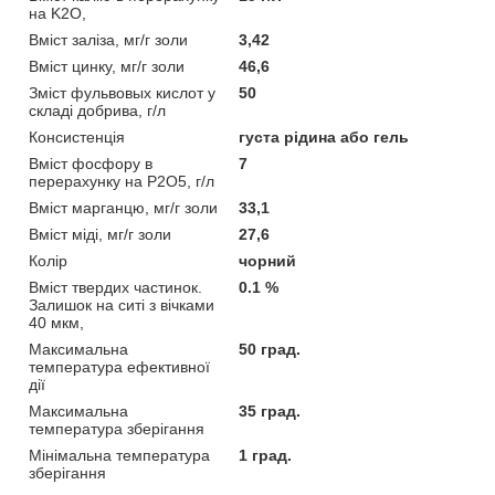
на K2O,
Вміст заліза, мг/г золи
3,42
Вміст цинку, мг/г золи
46,6
Зміст фульвовых кислот у
50
складі добрива, г/л
Консистенція
густа рідина або гель
Вміст фосфору в
7
перерахунку на P2O5, г/л
Вміст марганцю, мг/г золи
33,1
Вміст міді, мг/г золи
27,6
Колір
чорний
Вміст твердих частинок.
0.1 %
Залишок на ситі з вічками
40 мкм,
Максимальна
50 град.
температура ефективної
дії
Максимальна
35 град.
температура зберігання
Мінімальна температура
1 град.
зберігання