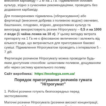
внесення карбаміду – 2 кг на 1 Га. Підживлення бобових
культур, згідно з сучасними рекомендаціями, проводять без
додавання карбаміду.
Для позакореневих підживлень (обприскування) або
фертигації (внесення добрива з поливною водою) овочевих,
баштанних, плодових, ягідних, декоративних культур та
винограду використовують розчин Нітрогумату –
0,5 л на 1000
л води (1 чайна ложка на 10 л)
. У цьому випадку витрата
препарату на 1 Га не є фіксованою величиною і залежить від
кількості води, що витрачається для приготування бакової
суміші. Підживлення Нітрогуматом проводять з інтервалом 5 -
7 діб.
Фертигацію розчином Нітрогумату можна проводити будь-
яким доступним способом: шланговим поливом, дощуванням
або через систему крапельного поливу.
Сайт виробника:
https://ecologya.com.ua/
Порядок приготування розчинів гумата
"Нітрогумат"
1. Робочі розчини готують безпосередньо перед
застосуванням.
Маточні розчини Нітрогумата (розчини високої концентрації,