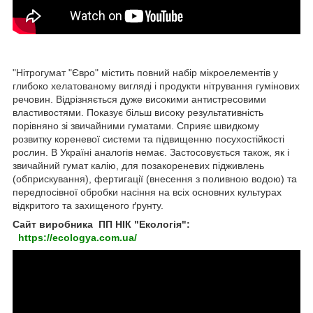
"Нітрогумат "Євро" містить повний набір мікроелементів у
глибоко хелатованому вигляді і продукти нітрування гумінових
речовин. Відрізняється дуже високими антистресовими
властивостями. Показує більш високу результативність
порівняно зі звичайними гуматами. Сприяє швидкому
розвитку кореневої системи та підвищенню посухостійкості
рослин. В Україні аналогів немає. Застосовується також, як і
звичайний гумат калію, для позакореневих підживлень
(обприскування), фертигації (внесення з поливною водою) та
передпосівної обробки насіння на всіх основних культурах
відкритого та захищеного ґрунту.
Сайт виробника ПП НІК "Екологія":
https://ecologya.com.ua/