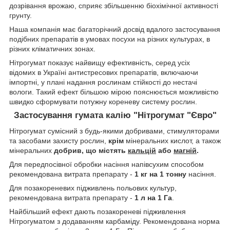
дозрівання врожаю, сприяє збільшенню біохімічної активності
грунту.
Наша компанія має багаторічний досвід вдалого застосування
подібних препаратів в умовах посухи на різних культурах, в
різних кліматичних зонах.
Нітрогумат показує найвищу ефективність, серед усіх
відомих в Україні антистресових препаратів, включаючи
імпортні, у плані надання рослинам стійкості до нестачі
вологи. Такий ефект більшою мірою пояснюється можливістю
швидко сформувати потужну кореневу систему рослин.
Застосування гумата калію "Нітрогумат "Євро"
Нітрогумат сумісний з будь-якими добривами, стимуляторами
та засобами захисту рослин,
крім
мінеральних кислот, а також
мінеральних
добрив, що містять
кальцій
або
магній
.
Для передпосівної обробки насіння напівсухим способом
рекомендована витрата препарату -
1 кг на 1 тонну
насіння.
Для позакореневих підживлень польових культур,
рекомендована витрата препарату -
1 л на 1 Га
.
Найбільший ефект дають позакореневі підживлення
Нітрогуматом з додаванням карбаміду. Рекомендована норма