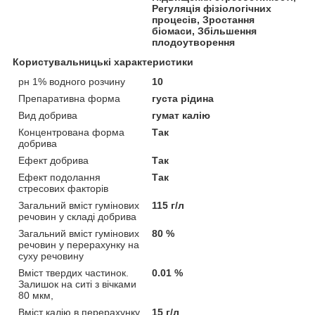
Регуляція фізіологічних
процесів, Зростання
біомаси, Збільшення
плодоутворення
Користувальницькі характеристики
рн 1% водного розчину
10
Препаративна форма
густа рідина
Вид добрива
гумат калію
Концентрована форма
Так
добрива
Ефект добрива
Так
Ефект подолання
Так
стресових факторів
Загальний вміст гумінових
115 г/л
речовин у складі добрива
Загальний вміст гумінових
80 %
речовин у перерахунку на
суху речовину
Вміст твердих частинок.
0.01 %
Залишок на ситі з вічками
80 мкм,
Вміст калію в перерахунку
15 г/л