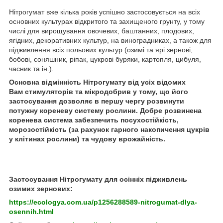
Нітрогумат вже кілька років успішно застосовується на всіх
основних культурах відкритого та захищеного грунту, у тому
числі для вирощування овочевих, баштанних, плодових,
ягідних, декоративних культур, на виноградниках, а також для
підживлення всіх польових культур (озимі та ярі зернові,
бобові, соняшник, ріпак, цукрові буряки, картопля, цибуля,
часник та ін.).
Основна відмінність Нітрогумату від усіх відомих
Вам стимуляторів та мікродобрив у тому, що його
застосування дозволяє в першу чергу розвинути
потужну кореневу систему рослини. Добре розвинена
коренева система забезпечить посухостійкість,
морозостійкість (за рахунок гарного накопичення цукрів
у клітинах рослини) та чудову врожайність.
Застосування Нітрогумату для осінніх підживлень
озимих зернових:
https://ecologya.com.ua/p1256288589-nitrogumat-dlya-
osennih.html