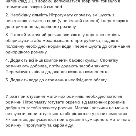
наприклад 1:1 з водою) допускається зберігати тривало в
герметично закритій ємності.
2. Необхідну кількість Нітрогумату спочатку змішують з
невеликою кількістю води (у невеликій ємності) і перемішують
до отримання однорідного розчину.
3. Готовий маточний розчин вливають у порожню ємність
обприскувача або механізованого протруйника, подають
половину необхідної норми води і перемішують до отримання
однорідного розчину.
4. Додають всі інші компоненти бакової суміші. Спочатку
розчиняють добрива, потім додають засоби захисту.
Перемішують після додавання кожного компонента.
5. Додають воду до отримання необхідного обсягу.
У разі приготування маточних розчинів, необхідно маточні
розчини Нітрогумату готувати окремо від маточних розчинів
добрив та засобів захисту рослин. Маточні розчини не можна
змішувати, вони готуються та зберігаються у різних ємностях.
Як виняток, допускається приготування суміщеного маточного
розчину Нітрогумату та карбаміду.