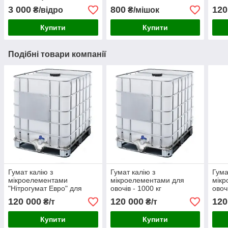
3 000
800
120
₴/відро
₴/мішок
Купити
Купити
Подібні товари компанії
Гумат калію з
Гумат калію з
Гума
мікроелементами
мікроелементами для
мікр
"Нітрогумат Евро" для
овочів - 1000 кг
овоч
польових культур - 1000 кг
120 000
120 000
120
₴/т
₴/т
Купити
Купити