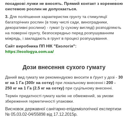
посадкові лунки не вносять. Прямий контакт з кореневою
системою рослин не допускається.
3.
Для поліпшення характеристик грунту та стимуляції
багаторічних рослин (в тому числі сади, виноградники,
декоративні рослини) - гумат (у сухому вигляді) розподіляють
на поверхні грунту, безпосередньо перед розпушуванням
міжрядь, і закладають в грунт в процесі розпушування.
Сайт виробника ПП НІК "Екологія":
https://ecologya.com.ua/
Дози внесення сухого гумату
Даний вид гумату ми рекомендуємо вносити в ґрунт у дозі -
30
кг на 1 Га (300г на сотку)
при локальному внесенні і
200 -
250 кг на 1 Га (2.5 кг на сотку)
при суцільному внесенні.
Термін придатності гумату калію не обмежений, за умови
збереження герметичності упаковки.
Висновок
державної
санітарно
-
епідеміологічної
експертизи
№
05.03.02-04/55898
від
17.12.2015
р
.