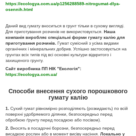
https://ecologya.com.ua/p1256288589-nitrogumat-dlya-
osennih.html
Даний вид гумату вноситься в грунт тільки в сухому вигляді.
Для приготування розчинів не використовується.
Наша
компанія виробляє спеціальні форми гумату калію для
приготування розчинів.
Гумат сумісний з усіма видами
органічних і мінеральних добрив. Успішно застосовується на
грунтах всіх типів під всі основні культури відкритого і
захищеного грунту.
Сайт виробника ПП НІК "Екологія":
https://ecologya.com.ua/
Способи внесення сухого порошкового
гумату калію
1.
Сухий гумат рівномірно розподіляють (розкидають) по всій
поверхні удобряемого ділянки, безпосередньо перед
обробкою ґрунту перед посадкою або посівом).
2.
Вносять в посадочні борозни, безпосередньо перед
висадкою рослин або в момент висіву насіння.
Локально у