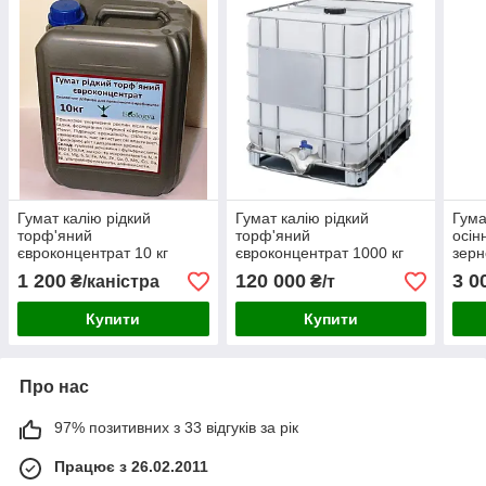
Гумат калію рідкий
Гумат калію рідкий
Гума
торф'яний
торф'яний
осін
євроконцентрат 10 кг
євроконцентрат 1000 кг
зерн
Gumat-kalyu
Gumat-kalyu
kaly
1 200
120 000
3 0
₴/каністра
₴/т
Купити
Купити
Про нас
97% позитивних з 33 відгуків за рік
Працює з 26.02.2011