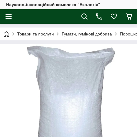
Науково-інноваційний комплекс "Екологія"
Товари та послуги
Гумати, гумінові добрива
Порошкоп