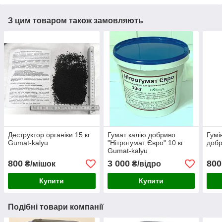
З цим товаром також замовляють
Деструктор органіки 15 кг
Гумат калію добриво
Гумі
Gumat-kalyu
"Нітрогумат Євро" 10 кг
добр
Gumat-kalyu
800
3 000
800
₴/мішок
₴/відро
Купити
Купити
Подібні товари компанії