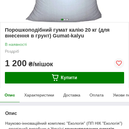
Порошкоподібний гумат калію 20 кг (для
внесення в грунт) Gumat-kalyu
В наявності
Роздріб
1 200
₴/мішок
Купити
Опис
Характеристики
Доставка
Оплата
Умови п
Опис
Науково-інноваційний комплекс "Екологія" (ПП НІК "Екологія")
– провідний виробник в Україні
концентрованих гуматів,